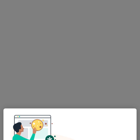
Dra. Sónia Cabral
Psicólogo
72 opiniões
Morada 1
Morada 2
Rua Júlio Dinis, nº728, 2º Andar, Sala 225, Porto
•
Mapa
Consultório privado
Primeira consulta Psicologia
90 €
Esse especialista não oferece agendamento online para esse endereço.
Solicite um atendimento