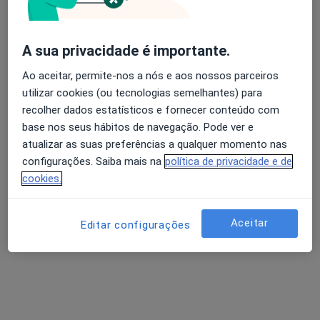
A sua privacidade é importante.
Ao aceitar, permite-nos a nós e aos nossos parceiros
utilizar cookies (ou tecnologias semelhantes) para
Dr. Hélio Borges
recolher dados estatísticos e fornecer conteúdo com
Psicólogo
base nos seus hábitos de navegação. Pode ver e
26 opiniões
atualizar as suas preferências a qualquer momento nas
Pc D. Filipa Lencastre 22, 2º andar - sala 28, Porto
•
Mapa
configurações. Saiba mais na
política de privacidade e de
Psicologia Directa
cookies.
Primeira consulta Psicologia
55 €
Esse especialista não oferece agendamento online para esse endereço.
Aceitar
Editar configurações
Solicite um atendimento