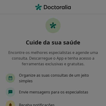
Men
Transtornos Da Personalidade • Porto, Porto
Filters
• 1
Mapa
Transtornos Da Personalidade, Porto
Cuide da sua saúde
Como classificamos os resultados
Encontre os melhores especialistas e agende uma
consulta. Descarregue o App e tenha acesso a
Qual é a especialização que procura?
ferramentas exclusivas e gratuitas.
Psicólogo
Psiquiatra
Especialista em Med
Organize as suas consultas de um jeito
simples
Envie mensagens para os especialistas
Receba notificações