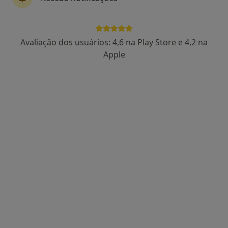
Dra. Rita Meira
Avaliação dos usuários: 4,6 na Play Store e 4,2 na
Psicólogo
Apple
132 opiniões
•
Mapa
Rita Meira, Psicologia - Consulta Online
Consulta online
55 €
Esse especialista não oferece agendamento online para esse endereço.
Solicite um atendimento