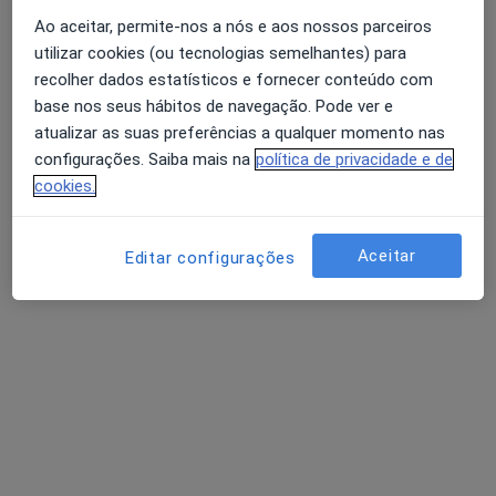
Ao aceitar, permite-nos a nós e aos nossos parceiros
utilizar cookies (ou tecnologias semelhantes) para
Dra. Cathy Lourenço
recolher dados estatísticos e fornecer conteúdo com
Psicólogo
base nos seus hábitos de navegação. Pode ver e
8 opiniões
atualizar as suas preferências a qualquer momento nas
configurações. Saiba mais na
política de privacidade e de
Coimbra
•
Mapa
cookies.
Consulta Online
Primeira consulta Psicologia
60 €
Aceitar
Esse especialista não oferece agendamento online para esse endereço.
Editar configurações
Solicite um atendimento