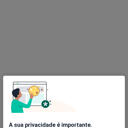
Dr. Tiago F. Silva
Psicólogo
15 opiniões
Coimbra
•
Mapa
Tiago F. Silva - Consultas de Psicologia Online (Coimbra)
Primeira consulta Psicologia
50 €
Esse especialista não oferece agendamento online para esse endereço.
Solicite um atendimento
A sua privacidade é importante.