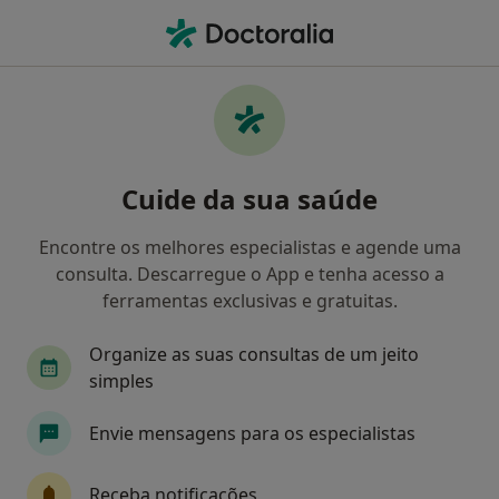
Men
Primeira Consulta Psicologia • Coimbra, Coimbra
Filters
• 1
Mapa
Primeira consulta Psicologia, Coimbra
Cuide da sua saúde
Como classificamos os resultados
Encontre os melhores especialistas e agende uma
consulta. Descarregue o App e tenha acesso a
Qual é a especialização que procura?
ferramentas exclusivas e gratuitas.
Psicólogo
Psiquiatra
Cirurgião vascular
Organize as suas consultas de um jeito
simples
Envie mensagens para os especialistas
Receba notificações