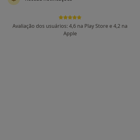
Dra. Sara Paiva
Avaliação dos usuários: 4,6 na Play Store e 4,2 na
Psicólogo
Apple
91 opiniões
Coimbra
•
Mapa
Consultório de Psicologia Online - Coimbra
Primeira consulta Psicologia
60 €
Esse especialista não oferece agendamento online para esse endereço.
Solicite um atendimento