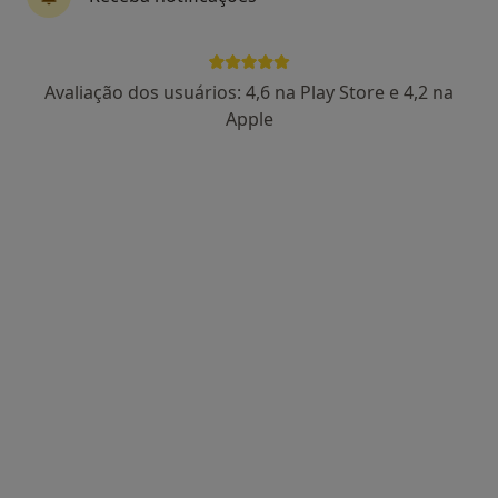
Dra. Rita Meira
Avaliação dos usuários: 4,6 na Play Store e 4,2 na
Psicólogo
Apple
132 opiniões
•
Mapa
Rita Meira, Psicologia - Consulta Online
Consulta online
55 €
Esse especialista não oferece agendamento online para esse endereço.
Solicite um atendimento