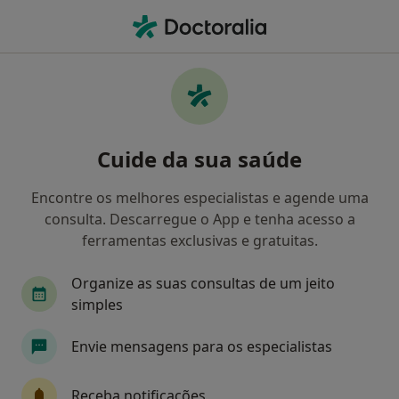
Men
Transtornos Da Alimentação • Porto, Porto
Filters
• 1
Mapa
Transtornos da Alimentação, Porto
Cuide da sua saúde
Como classificamos os resultados
Encontre os melhores especialistas e agende uma
consulta. Descarregue o App e tenha acesso a
Qual é a especialização que procura?
ferramentas exclusivas e gratuitas.
Psicólogo
Nutricionista
Cardiologista
Organize as suas consultas de um jeito
simples
Envie mensagens para os especialistas
Receba notificações