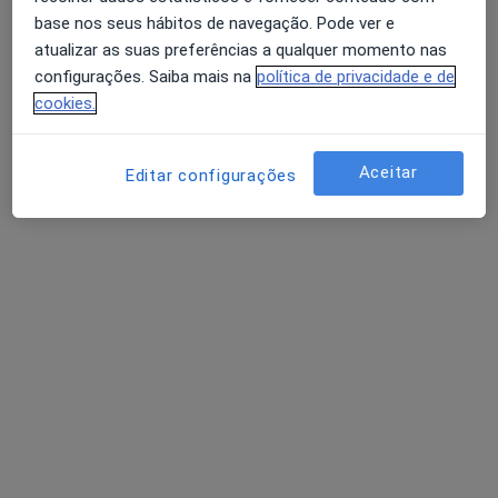
base nos seus hábitos de navegação. Pode ver e
atualizar as suas preferências a qualquer momento nas
configurações. Saiba mais na
política de privacidade e de
cookies.
Luísa Moura
Aceitar
Editar configurações
Psicólogo
3 opiniões
Autoestima, maternidade e expatriação
Mestre em Psicologia Clínica e da Saúde
Pacientes destacam a minha escuta e clareza
Rua de Sá da Bandeira 766, Porto
•
Mapa
LUMA Psicologia Clínica | Consultório – Porto
Consulta de Psicologia Clínica
60 €
Esse especialista não oferece agendamento online para esse endereço.
Solicite um atendimento