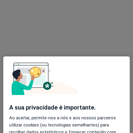
Dra. Carolina Cornara
Psicólogo
8 opiniões
Porto
•
Mapa
Consultório de Psicologia Online - Psicóloga Carolina Cornara
Consulta online
40 €
Esse especialista não oferece agendamento online para esse endereço.
Solicite um atendimento
A sua privacidade é importante.
Ao aceitar, permite-nos a nós e aos nossos parceiros
utilizar cookies (ou tecnologias semelhantes) para
recolher dados estatísticos e fornecer conteúdo com