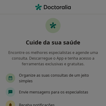
Men
O que procura?
Homepage
Doenças
Hipocondríase
Hipocondríase - Informação,
Cuide da sua saúde
especialistas, perguntas
frequentes
Encontre os melhores especialistas e agende uma
consulta. Descarregue o App e tenha acesso a
ferramentas exclusivas e gratuitas.
Organize as suas consultas de um jeito
Informação
Perguntas & Respostas
simples
Envie mensagens para os especialistas
Especialistas - hipocondríase
Receba notificações