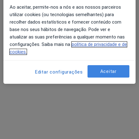
Ao aceitar, permite-nos a nós e aos nossos parceiros
Psicólogo
Montijo
utilizar cookies (ou tecnologias semelhantes) para
recolher dados estatísticos e fornecer conteúdo com
base nos seus hábitos de navegação. Pode ver e
Conceição Costa
atualizar as suas preferências a qualquer momento nas
configurações. Saiba mais na
política de privacidade e de
Psicólogo
cookies.
São João Da Madeira
Aceitar
Editar configurações
Carlos Marinho
Psicólogo
Braga
Perguntas sobre Hipocondríase
Os nossos peritos responderam a 4 perguntas