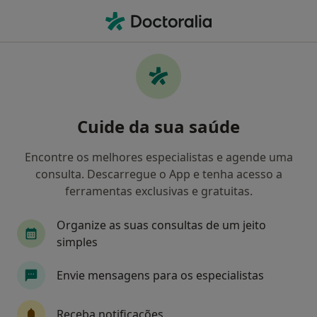
Men
Psicólogo • Porto, Porto
Filters
• 1
Mapa
Psicólogos recomendados de Allianz em
Cuide da sua saúde
Porto
Como classificamos os resultados
Encontre os melhores especialistas e agende uma
consulta. Descarregue o App e tenha acesso a
ferramentas exclusivas e gratuitas.
Organize as suas consultas de um jeito
simples
Envie mensagens para os especialistas
Dra. Filipa Catarina de Almeida Coelho
Receba notificações
Psicólogo