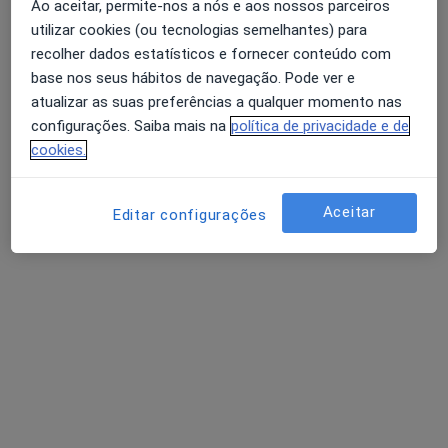
Ao aceitar, permite-nos a nós e aos nossos parceiros
3 opiniões
utilizar cookies (ou tecnologias semelhantes) para
Portugal,
•
Mapa
recolher dados estatísticos e fornecer conteúdo com
NaturalMente Academy - Exclusivo Online
base nos seus hábitos de navegação. Pode ver e
Primeira consulta Psicologia
70 €
atualizar as suas preferências a qualquer momento nas
configurações. Saiba mais na
política de privacidade e de
Esse especialista não oferece agendamento online para esse endereço.
cookies.
Solicite um atendimento
Aceitar
Editar configurações
Dra. Susana Pinto
Psicólogo