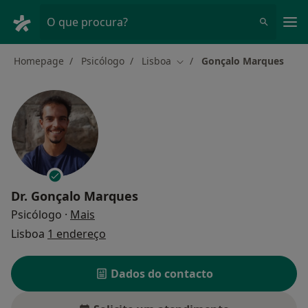
Men
O que procura?
Homepage
Psicólogo
Lisboa
Gonçalo Marques
Mudar de cidade
Dr.
Gonçalo Marques
sobre as especializações
Psicólogo
·
Mais
Lisboa
1 endereço
Dados do contacto