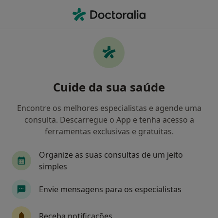
Men
Psicólogo • Lisboa, Lisboa
Filters
• 1
Mapa
Psicólogos recomendados de Eurovida em
Cuide da sua saúde
Lisboa
Como classificamos os resultados
Encontre os melhores especialistas e agende uma
consulta. Descarregue o App e tenha acesso a
ferramentas exclusivas e gratuitas.
Organize as suas consultas de um jeito
simples
Envie mensagens para os especialistas
Premium Plus
Receba notificações