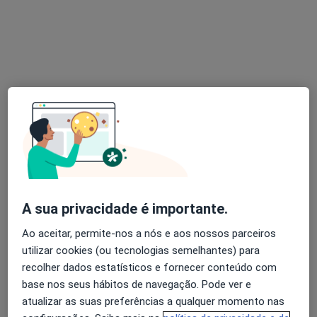
Psicólogo
Rua Rodrigues Sampaio 76, 1º Andar, Lisboa
•
Mapa
João Lino Santos - Psicologia
Primeira consulta Psicologia
50 €
Esse especialista não oferece agendamento online para esse endereço.
Solicite um atendimento
A sua privacidade é importante.
Ao aceitar, permite-nos a nós e aos nossos parceiros
utilizar cookies (ou tecnologias semelhantes) para
recolher dados estatísticos e fornecer conteúdo com
base nos seus hábitos de navegação. Pode ver e
Dra. Ana Rita Ferreira
atualizar as suas preferências a qualquer momento nas
Psicólogo