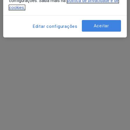
configurações. Saiba mais na
política de privacidade e de
27 opiniões
cookies.
Avenida Miguel Bombarda, Lisboa
•
Mapa
Consultório privado
Aceitar
Editar configurações
Primeira consulta Psicologia
125 €
Esse especialista não oferece agendamento online para esse endereço.
Solicite um atendimento
Dra. Sofia Monteiro
Psicólogo