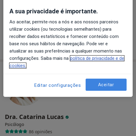
Lisboa
•
Mapa
A sua privacidade é importante.
Dr. Ricardo Pereira Campos - Psicólogo Clínico (Lisboa)
Ao aceitar, permite-nos a nós e aos nossos parceiros
Consulta online
55 €
utilizar cookies (ou tecnologias semelhantes) para
Esse especialista não oferece agendamento online para esse endereço.
recolher dados estatísticos e fornecer conteúdo com
base nos seus hábitos de navegação. Pode ver e
Solicite um atendimento
atualizar as suas preferências a qualquer momento nas
configurações. Saiba mais na
política de privacidade e de
cookies.
Aceitar
Editar configurações
Dra. Catarina Lucas
Psicólogo
86 opiniões