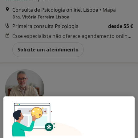
Consulta de Psicologia online, Lisboa
•
Mapa
Dra. Vitória Ferreira Lisboa
Primeira consulta Psicologia
desde 55 €
Esse especialista não oferece agendamento online para esse endereço.
Solicite um atendimento
Dr. Ricardo Pereira Campos
Psicólogo
138 opiniões