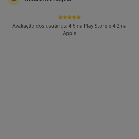
Dra. Catarina Lucas
Avaliação dos usuários: 4,6 na Play Store e 4,2 na
Psicólogo
Apple
86 opiniões
Rua Manuel da Silva Leal, nº 7A, Lisboa
•
Mapa
Centro Catarina Lucas
Consulta psicológica para adultos
desde 60 €
Esse especialista não oferece agendamento online para esse endereço.
Solicite um atendimento