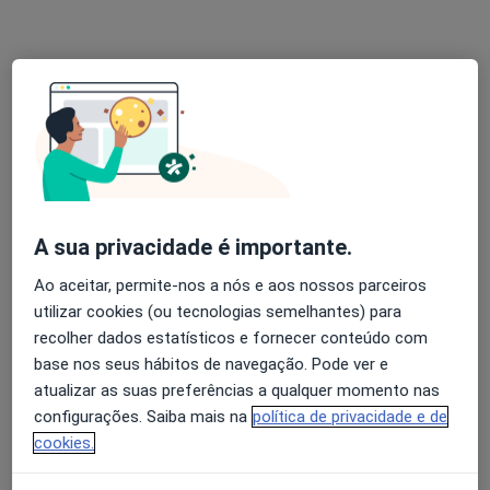
Dra. Vitória Ferreira
Psicólogo
27 opiniões
Consulta de Psicologia online, Lisboa
•
Mapa
Dra. Vitória Ferreira Lisboa
Consulta psicológica para adultos
desde 55 €
A sua privacidade é importante.
Esse especialista não oferece agendamento online para esse endereço.
Ao aceitar, permite-nos a nós e aos nossos parceiros
Solicite um atendimento
utilizar cookies (ou tecnologias semelhantes) para
recolher dados estatísticos e fornecer conteúdo com
base nos seus hábitos de navegação. Pode ver e
atualizar as suas preferências a qualquer momento nas
configurações. Saiba mais na
política de privacidade e de
cookies.