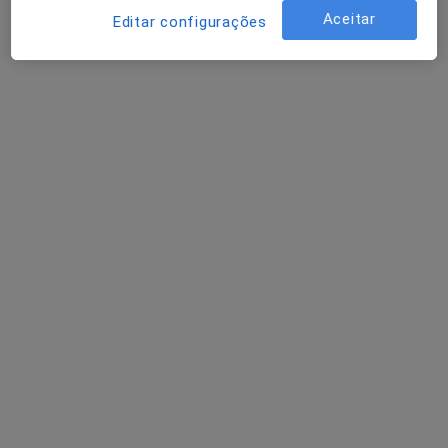
Aceitar
Editar configurações
Dr. Miguel Montenegro
Psicólogo
13 opiniões
Avenida 5 de Outubro 122, Lisboa
•
Mapa
Consultório Miguel Montenegro
Consulta psicológica para adultos
65 €
Esse especialista não oferece agendamento online para esse endereço.
Solicite um atendimento