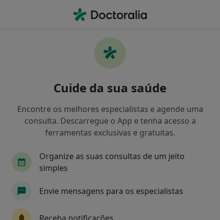
Men
Consulta Psicológica Para Adultos • Lisboa, Lisboa
Filters
• 1
Mapa
Consulta psicológica para adultos, Lisboa
Cuide da sua saúde
Como classificamos os resultados
Encontre os melhores especialistas e agende uma
consulta. Descarregue o App e tenha acesso a
Qual é a especialização que procura?
ferramentas exclusivas e gratuitas.
Psicólogo
Psiquiatra
Ginecologista
N
Organize as suas consultas de um jeito
simples
Envie mensagens para os especialistas
Receba notificações