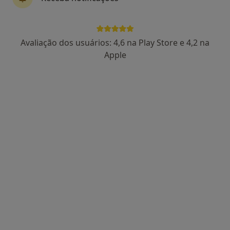
87 opiniões
Setúbal, Setúbal
•
Mapa
Consulta Online Setúbal
Avaliação dos usuários: 4,6 na Play Store e 4,2 na
Consulta online
60 €
Apple
Esse especialista não oferece agendamento online para esse endereço.
Solicite um atendimento
Dra. Carolina Cornara
Psicólogo
8 opiniões