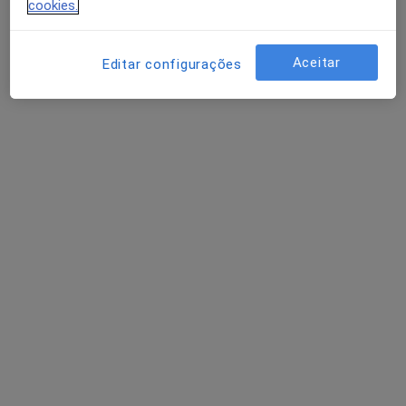
cookies.
Rua São João de Deus 10, Setúbal
•
Mapa
Entrediálogos - Setúbal
Aceitar
Editar configurações
Consulta online
50 €
Esse especialista não oferece agendamento online para esse endereço.
Solicite um atendimento
Filipa Carolino
Psicólogo
15 opiniões