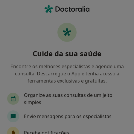
Men
Psicólogo • Setúbal, Setúbal
Filters
Mapa
Psicólogos em Setúbal
Cuide da sua saúde
Como classificamos os resultados
Encontre os melhores especialistas e agende uma
consulta. Descarregue o App e tenha acesso a
ferramentas exclusivas e gratuitas.
Organize as suas consultas de um jeito
simples
Envie mensagens para os especialistas
Dr. Israel Guimarães
Psicólogo
Receba notificações