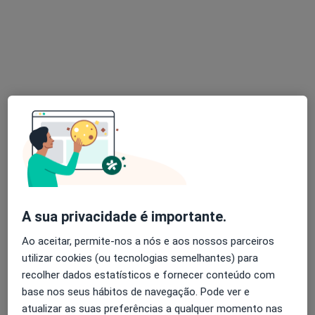
Praceta Bento Gonçalves 16, Almada
•
Mapa
Consultório Margem Sul
Consulta online
desde 50 €
Esse especialista não oferece agendamento online para esse endereço.
Solicite um atendimento
A sua privacidade é importante.
Ao aceitar, permite-nos a nós e aos nossos parceiros
utilizar cookies (ou tecnologias semelhantes) para
Susana Janeiro
recolher dados estatísticos e fornecer conteúdo com
Psicólogo
base nos seus hábitos de navegação. Pode ver e
5 opiniões
atualizar as suas preferências a qualquer momento nas