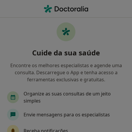
Men
Psicólogo • Almada, Lisboa
Filters
Mapa
Psicólogos em Almada
Cuide da sua saúde
Como classificamos os resultados
Encontre os melhores especialistas e agende uma
consulta. Descarregue o App e tenha acesso a
ferramentas exclusivas e gratuitas.
Organize as suas consultas de um jeito
simples
Envie mensagens para os especialistas
Dra. Janisse Jezelda S. Ferreira
Psicólogo
Receba notificações