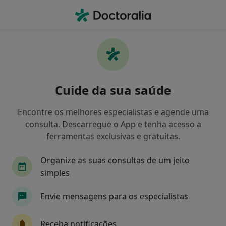
Men
O que procura?
Homepage
Doenças
Fibromialgia
Fibromialgia - Informação,
Cuide da sua saúde
especialistas, perguntas
frequentes
Encontre os melhores especialistas e agende uma
consulta. Descarregue o App e tenha acesso a
ferramentas exclusivas e gratuitas.
Organize as suas consultas de um jeito
Informação
Perguntas & Respostas
simples
Envie mensagens para os especialistas
Especialistas - fibromialgia
Receba notificações