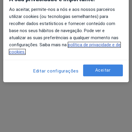
Clínico geral, Médico de família
Ao aceitar, permite-nos a nós e aos nossos parceiros
Aveiro
utilizar cookies (ou tecnologias semelhantes) para
recolher dados estatísticos e fornecer conteúdo com
base nos seus hábitos de navegação. Pode ver e
Abílio C Costa Araújo
atualizar as suas preferências a qualquer momento nas
configurações. Saiba mais na
política de privacidade e de
Médico de família
Peso Da Régua
cookies.
Adriano J Moreira Neto
Aceitar
Editar configurações
Reumatologista
Lisboa
Perguntas sobre Fibromialgia
Os nossos peritos responderam a 21 perguntas