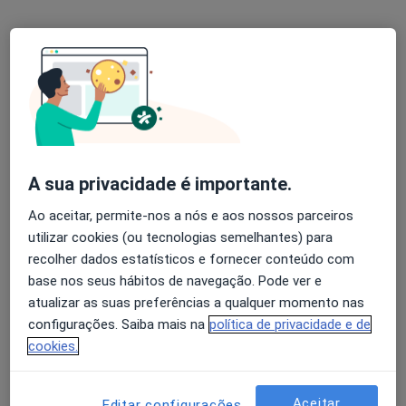
Dr. Miguel Montenegro
Psicólogo
13 opiniões
Avenida 5 de Outubro 122, Lisboa
•
Mapa
Consultório Miguel Montenegro
A sua privacidade é importante.
Consulta online
65 €
Esse especialista não oferece agendamento online para esse endereço.
Ao aceitar, permite-nos a nós e aos nossos parceiros
utilizar cookies (ou tecnologias semelhantes) para
Solicite um atendimento
recolher dados estatísticos e fornecer conteúdo com
base nos seus hábitos de navegação. Pode ver e
atualizar as suas preferências a qualquer momento nas
configurações. Saiba mais na
política de privacidade e de
cookies.
Aceitar
Editar configurações