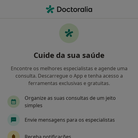
Men
Transtornos Fóbicos • Lisboa, Lisboa
Filters
• 1
Mapa
Transtornos Fóbicos, Lisboa
Cuide da sua saúde
Como classificamos os resultados
Encontre os melhores especialistas e agende uma
consulta. Descarregue o App e tenha acesso a
Qual é a especialização que procura?
ferramentas exclusivas e gratuitas.
Psicólogo
Psiquiatra
Psiquiatra da Infânc
Organize as suas consultas de um jeito
simples
Envie mensagens para os especialistas
Receba notificações