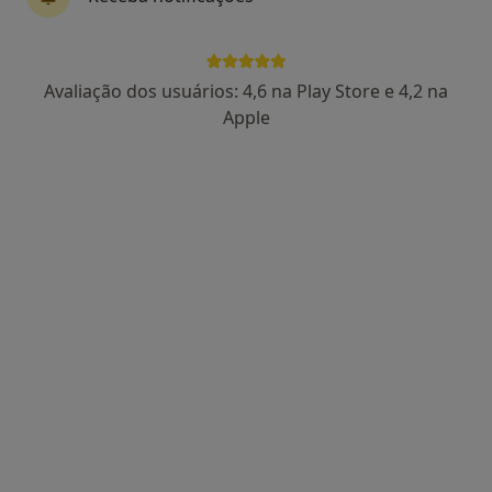
Dra. Catarina Lucas
Avaliação dos usuários: 4,6 na Play Store e 4,2 na
Psicólogo
Apple
86 opiniões
Rua Manuel da Silva Leal, nº 7A, Lisboa
•
Mapa
Centro Catarina Lucas
Primeira consulta Psicologia
desde 60 €
Esse especialista não oferece agendamento online para esse endereço.
Solicite um atendimento