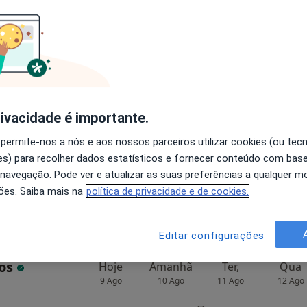
negro
Hoje
Amanhã
Ter,
Qua
9 Ago
10 Ago
11 Ago
12 Ago
O agendamento online não está
rivacidade é importante.
disponível
 permite-nos a nós e aos nossos parceiros utilizar cookies (ou tec
a
Solicite um atendimento
s) para recolher dados estatísticos e fornecer conteúdo com bas
 navegação. Pode ver e atualizar as suas preferências a qualquer 
65 €
ões. Saiba mais na
política de privacidade e de cookies.
Editar configurações
tos
Hoje
Amanhã
Ter,
Qua
9 Ago
10 Ago
11 Ago
12 Ago