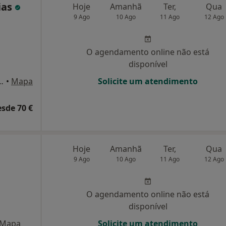
ias
Hoje
Amanhã
Ter,
Qua
9 Ago
10 Ago
11 Ago
12 Ago
O agendamento online não está
disponível
- Rua Febus Moniz, Nº 19 , Lisboa
•
Mapa
Solicite um atendimento
esde 70 €
Hoje
Amanhã
Ter,
Qua
9 Ago
10 Ago
11 Ago
12 Ago
O agendamento online não está
disponível
Mapa
Solicite um atendimento