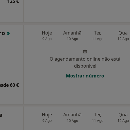
125 €
iro
Hoje
Amanhã
Ter,
Qua
9 Ago
10 Ago
11 Ago
12 Ago
O agendamento online não está
disponível
Mostrar número
esde 60 €
a
Hoje
Amanhã
Ter,
Qua
9 Ago
10 Ago
11 Ago
12 Ago