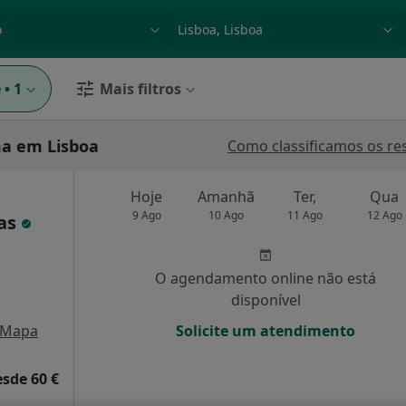
dade, doença ou nome
p. ex. Lisboa
e
•
1
Mais filtros
a em Lisboa
Como classificamos os re
Hoje
Amanhã
Ter,
Qua
9 Ago
10 Ago
11 Ago
12 Ago
cas
O agendamento online não está
disponível
Mapa
Solicite um atendimento
esde 60 €