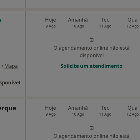
Hoje
Amanhã
Ter,
Qua
9 Ago
10 Ago
11 Ago
12 Ago
O agendamento online não está
disponível
•
Mapa
Solicite um atendimento
sponível
erque
Hoje
Amanhã
Ter,
Qua
9 Ago
10 Ago
11 Ago
12 Ago
O agendamento online não está