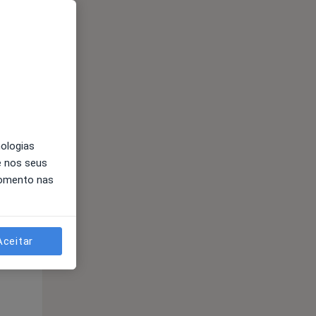
Qui,
Sex,
Sáb,
13 Ago
14 Ago
15 Ago
nologias
e nos seus
momento nas
Aceitar
Qui,
Sex,
Sáb,
13 Ago
14 Ago
15 Ago