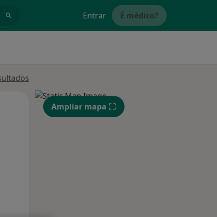
Entrar
É médico?
sultados
Qui,
Sex,
Sáb,
Ampliar mapa
13 Ago
14 Ago
15 Ago