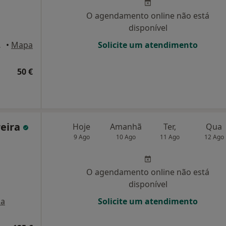
O agendamento online não está
disponível
 Lisboa
•
Mapa
Solicite um atendimento
50 €
reira
Hoje
Amanhã
Ter,
Qua
9 Ago
10 Ago
11 Ago
12 Ago
O agendamento online não está
disponível
a
Solicite um atendimento