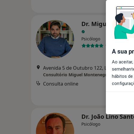
Dr. Miguel Monte
Psicólogo
13 opiniões
A sua p
Ao aceitar,
Avenida 5 de Outubro 122, Lisboa
•
Map
semelhante
Consultório Miguel Montenegro
hábitos de
Consulta online
configuraç
Dr. João Lino San
Psicólogo