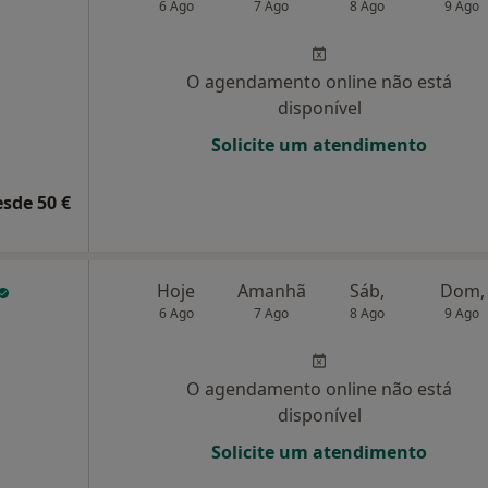
6 Ago
7 Ago
8 Ago
9 Ago
O agendamento online não está
disponível
Solicite um atendimento
esde 50 €
Hoje
Amanhã
Sáb,
Dom,
6 Ago
7 Ago
8 Ago
9 Ago
O agendamento online não está
disponível
Solicite um atendimento