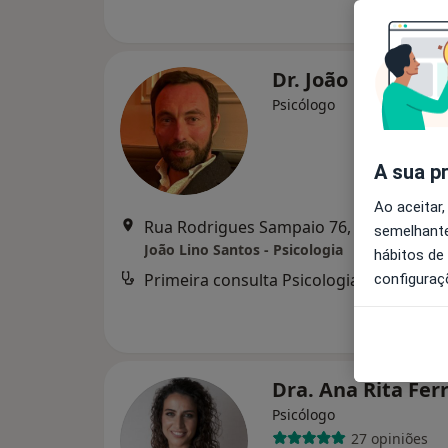
Dr. João Lino San
Psicólogo
A sua p
Ao aceitar,
Rua Rodrigues Sampaio 76, 1º Andar,
semelhante
João Lino Santos - Psicologia
hábitos de
Primeira consulta Psicologia
configuraç
Dra. Ana Rita Fer
Psicólogo
27 opiniões