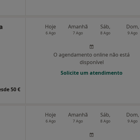
a
Hoje
Amanhã
Sáb,
Dom,
6 Ago
7 Ago
8 Ago
9 Ago
O agendamento online não está
disponível
Solicite um atendimento
esde 50 €
Hoje
Amanhã
Sáb,
Dom,
6 Ago
7 Ago
8 Ago
9 Ago