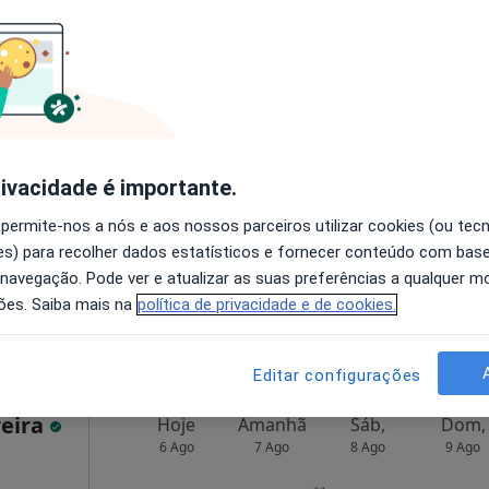
tos
Hoje
Amanhã
Sáb,
Dom,
6 Ago
7 Ago
8 Ago
9 Ago
O agendamento online não está
rivacidade é importante.
disponível
 permite-nos a nós e aos nossos parceiros utilizar cookies (ou tec
 Lisboa
•
Mapa
Solicite um atendimento
s) para recolher dados estatísticos e fornecer conteúdo com bas
 navegação. Pode ver e atualizar as suas preferências a qualquer 
50 €
ões. Saiba mais na
política de privacidade e de cookies.
Editar configurações
reira
Hoje
Amanhã
Sáb,
Dom,
6 Ago
7 Ago
8 Ago
9 Ago