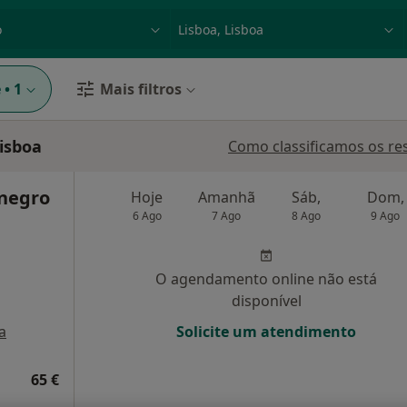
dade, doença ou nome
p. ex. Lisboa
e
•
1
Mais filtros
isboa
Como classificamos os re
negro
Hoje
Amanhã
Sáb,
Dom,
6 Ago
7 Ago
8 Ago
9 Ago
O agendamento online não está
disponível
a
Solicite um atendimento
65 €