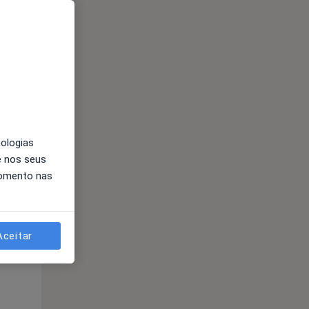
Segunda-feira
Ter,
Qua
10 Ago
11 Ago
12 Ago
nologias
e nos seus
momento nas
Aceitar
Segunda-feira
Ter,
Qua
10 Ago
11 Ago
12 Ago