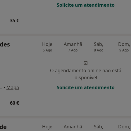
Solicite um atendimento
35 €
ndes
Hoje
Amanhã
Sáb,
Dom,
6 Ago
7 Ago
8 Ago
9 Ago
O agendamento online não está
disponível
ereira de Melo n35, Lisboa
•
Mapa
Solicite um atendimento
60 €
 de
Hoje
Amanhã
Sáb,
Dom,