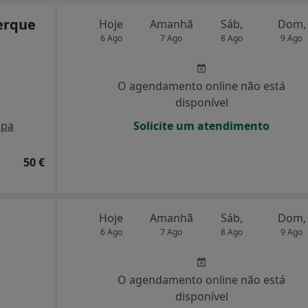
erque
Hoje
Amanhã
Sáb,
Dom,
6 Ago
7 Ago
8 Ago
9 Ago
O agendamento online não está
disponível
pa
Solicite um atendimento
50 €
Hoje
Amanhã
Sáb,
Dom,
6 Ago
7 Ago
8 Ago
9 Ago
O agendamento online não está
disponível