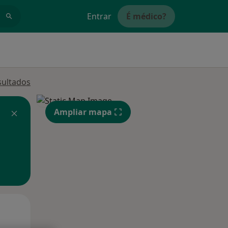
Entrar
É médico?
sultados
Ampliar mapa
Sex,
Sáb,
Dom,
14 Ago
15 Ago
16 Ago