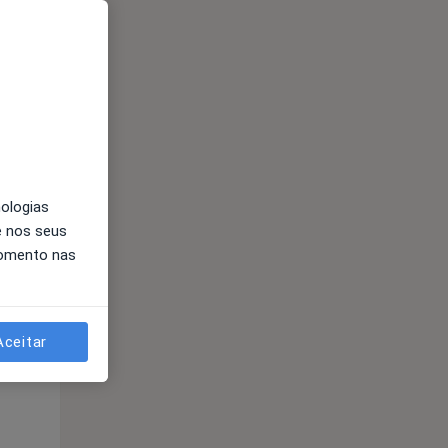
nologias
e nos seus
momento nas
Sex,
Sáb,
Dom,
14 Ago
15 Ago
16 Ago
Aceitar