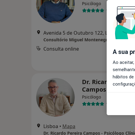
Psicólogo
13 opiniões
Avenida 5 de Outubro 122, Lisboa
•
Map
Consultório Miguel Montenegro
Consulta online
A sua p
Ao aceitar,
semelhante
hábitos de
Dr. Ricardo Perei
configuraç
Campos
Psicólogo
138 opiniões
Lisboa
•
Mapa