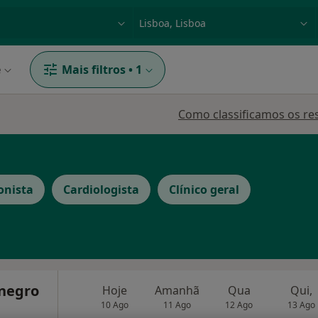
dade, doença ou nome
p. ex. Lisboa
e
Mais filtros
•
1
Como classificamos os re
onista
Cardiologista
Clínico geral
negro
Hoje
Amanhã
Qua
Qui,
10 Ago
11 Ago
12 Ago
13 Ago