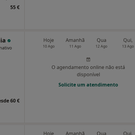
55 €
eia
Hoje
Amanhã
Qua
Qui,
10 Ago
11 Ago
12 Ago
13 Ago
nativo
O agendamento online não está
disponível
Solicite um atendimento
esde 60 €
Hoje
Amanhã
Qua
Qui,