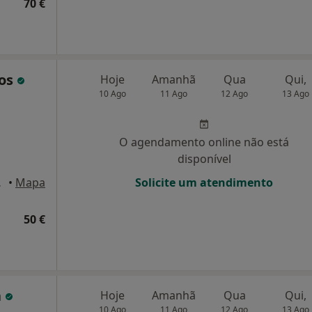
70 €
tos
Hoje
Amanhã
Qua
Qui,
10 Ago
11 Ago
12 Ago
13 Ago
O agendamento online não está
disponível
 Lisboa
•
Mapa
Solicite um atendimento
50 €
a
Hoje
Amanhã
Qua
Qui,
10 Ago
11 Ago
12 Ago
13 Ago