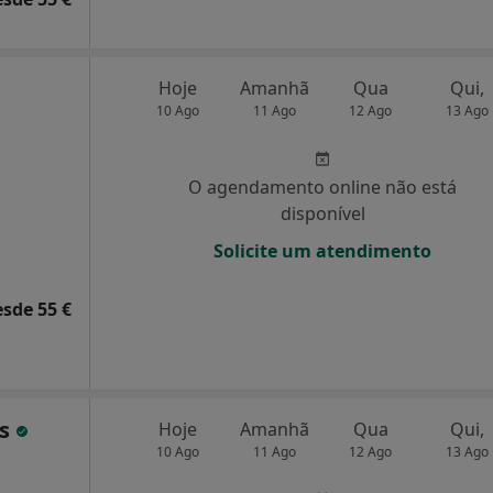
Hoje
Amanhã
Qua
Qui,
10 Ago
11 Ago
12 Ago
13 Ago
O agendamento online não está
disponível
Solicite um atendimento
esde 55 €
es
Hoje
Amanhã
Qua
Qui,
10 Ago
11 Ago
12 Ago
13 Ago