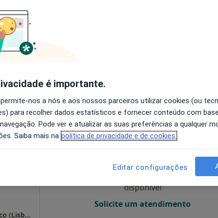
O agendamento online não está
disponível
a
Solicite um atendimento
65 €
rivacidade é importante.
 permite-nos a nós e aos nossos parceiros utilizar cookies (ou tec
s) para recolher dados estatísticos e fornecer conteúdo com bas
 navegação. Pode ver e atualizar as suas preferências a qualquer 
ra
Hoje
Amanhã
Qua
Qui,
ões. Saiba mais na
política de privacidade e de cookies.
10 Ago
11 Ago
12 Ago
13 Ago
Editar configurações
O agendamento online não está
disponível
Solicite um atendimento
Dr. Ricardo Pereira Campos - Psicólogo Clínico (Lisboa)