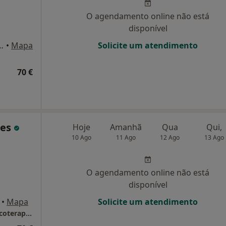
O agendamento online não está
disponível
37, 1º andar,, Moscavide
•
Mapa
Solicite um atendimento
70 €
ues
Hoje
Amanhã
Qua
Qui,
10 Ago
11 Ago
12 Ago
13 Ago
O agendamento online não está
disponível
•
Mapa
Solicite um atendimento
Dr. Pedro Rodrigues - Psicologo clínico e psicoterapeuta