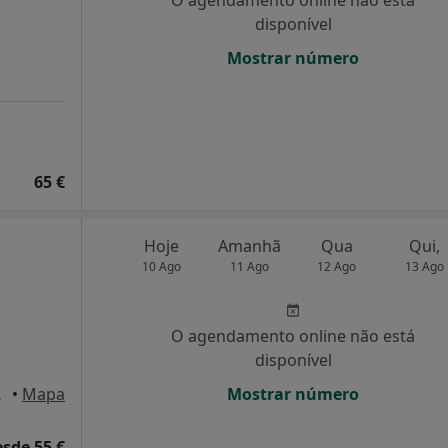
O agendamento online não está
disponível
Mostrar número
65 €
Hoje
Amanhã
Qua
Qui,
10 Ago
11 Ago
12 Ago
13 Ago
O agendamento online não está
disponível
, Lisboa
•
Mapa
Mostrar número
esde 55 €