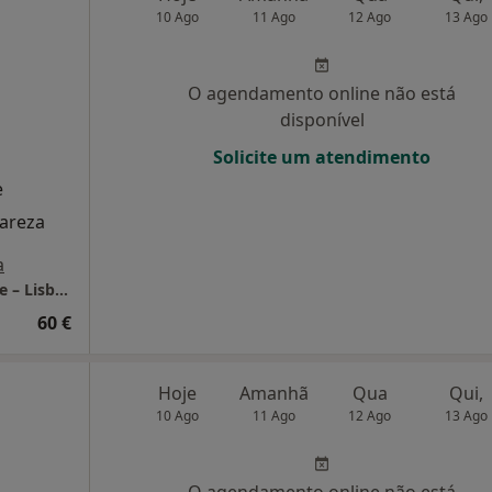
10 Ago
11 Ago
12 Ago
13 Ago
O agendamento online não está
disponível
Solicite um atendimento
e
lareza
a
LUMA Psicologia Clínica | Consultório Online – Lisboa
60 €
Hoje
Amanhã
Qua
Qui,
10 Ago
11 Ago
12 Ago
13 Ago