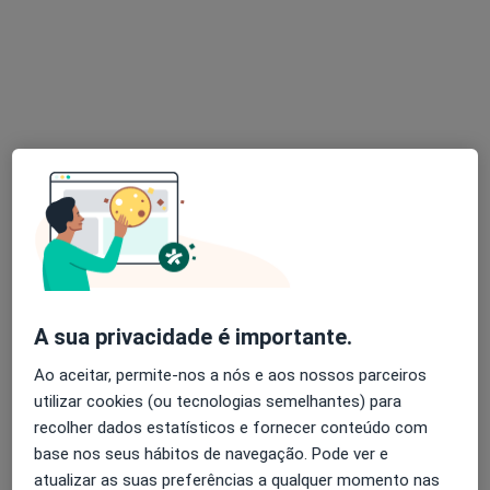
Psicólogo
Rua Rodrigues Sampaio 76, 1º Andar, Lisboa
•
Mapa
João Lino Santos - Psicologia
Primeira consulta Psicologia
50 €
Esse especialista não oferece agendamento online para esse endereço.
Solicite um atendimento
A sua privacidade é importante.
Ao aceitar, permite-nos a nós e aos nossos parceiros
utilizar cookies (ou tecnologias semelhantes) para
recolher dados estatísticos e fornecer conteúdo com
Maria Costa Neves
base nos seus hábitos de navegação. Pode ver e
Psicólogo
atualizar as suas preferências a qualquer momento nas