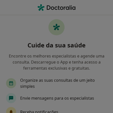
Men
Psicólogo • Lisboa, Lisboa
Filters
• 1
Mapa
Psicólogos recomendados de Future
Cuide da sua saúde
Healthcare em Lisboa
Como classificamos os resultados
Encontre os melhores especialistas e agende uma
consulta. Descarregue o App e tenha acesso a
ferramentas exclusivas e gratuitas.
Organize as suas consultas de um jeito
simples
Envie mensagens para os especialistas
Premium Plus
Receba notificações