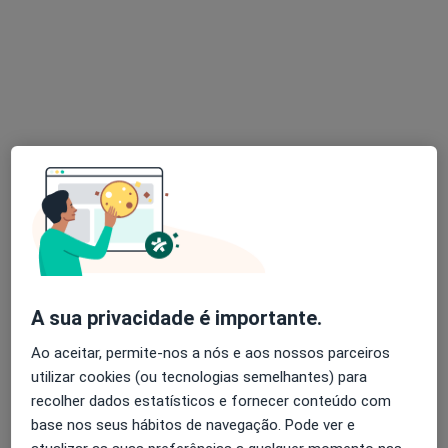
Dr. Miguel Montenegro
Psicólogo
13 opiniões
Avenida 5 de Outubro 122, Lisboa
•
Mapa
Consultório Miguel Montenegro
Consulta online
65 €
Esse especialista não oferece agendamento online para esse endereço.
Solicite um atendimento
A sua privacidade é importante.
Ao aceitar, permite-nos a nós e aos nossos parceiros
utilizar cookies (ou tecnologias semelhantes) para
recolher dados estatísticos e fornecer conteúdo com
base nos seus hábitos de navegação. Pode ver e