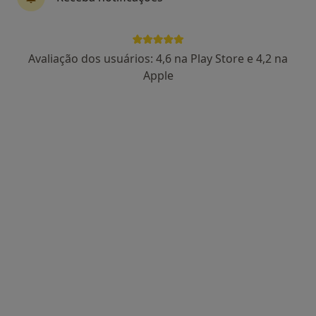
Dra. Vitória Ferreira
Avaliação dos usuários: 4,6 na Play Store e 4,2 na
Psicólogo
Apple
27 opiniões
Consulta de Psicologia online, Lisboa
•
Mapa
Dra. Vitória Ferreira Lisboa
Primeira consulta Psicologia
desde 55 €
Esse especialista não oferece agendamento online para esse endereço.
Solicite um atendimento