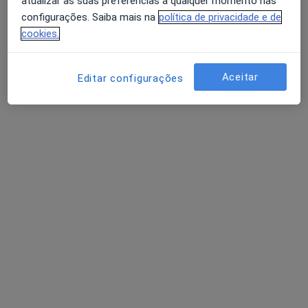
atualizar as suas preferências a qualquer momento nas
configurações. Saiba mais na
política de privacidade e de
cookies.
Dra. Catarina Lucas
Psicólogo
86 opiniões
Aceitar
Editar configurações
Rua Manuel da Silva Leal, nº 7A, Lisboa
•
Mapa
Centro Catarina Lucas
Primeira consulta Psicologia
desde 60 €
Esse especialista não oferece agendamento online para esse endereço.
Solicite um atendimento