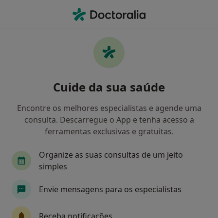
Men
Transtorno Obsessivo-Compulsivo • Lisboa, Lisboa
Filters
• 1
Mapa
Transtorno Obsessivo-Compulsivo, Lisboa
Cuide da sua saúde
Como classificamos os resultados
Encontre os melhores especialistas e agende uma
consulta. Descarregue o App e tenha acesso a
Qual é a especialização que procura?
ferramentas exclusivas e gratuitas.
Psicólogo
Psiquiatra
Cardiologista
I
Organize as suas consultas de um jeito
simples
Envie mensagens para os especialistas
Receba notificações