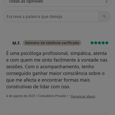
Pesquisar em opiniões
M.F.
Número de telefone verificado
M
É uma psicóloga profissional, simpática, atenta
e com quem me sinto facilmente à vontade nas
sessões. Com o acompanhamento, tenho
conseguido ganhar maior consciência sobre o
que me afecta e encontrar formas mais
construtivas de lidar com isso.
na opinião do utilizador M.F.
4 de agosto de 2025
•
Consultório Privado
•
•
Denunciar abuso