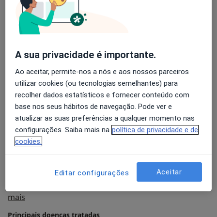
vida e com diversas dificuldades, como ansiedade,
depressão, luto, perturbações do comportamento,
questões emocionais e relacionais, bem como
desafios associados ao desenvolvimento pessoal.
A sua privacidade é importante.
Cada pessoa é única e é com respeito, empatia e
profissionalismo que procuro criar um espaço seguro
Ao aceitar, permite-nos a nós e aos nossos parceiros
para que possa compreender-se melhor, cuidar de si e
utilizar cookies (ou tecnologias semelhantes) para
promover o seu bem-estar psicológico.
recolher dados estatísticos e fornecer conteúdo com
base nos seus hábitos de navegação. Pode ver e
Realizo consultas presenciais num consultório numa
atualizar as suas preferências a qualquer momento nas
localização central em Lisboa e também em formato
configurações. Saiba mais na
política de privacidade e de
online. Para marcação de consultas poderá enviar um
cookies.
email para:
Se sente que precisa de apoio, estou aqui para o
Aceitar
Editar configurações
acompanhar neste caminho, ao seu ritmo.
Sobre mim
mais
Principais doenças tratadas