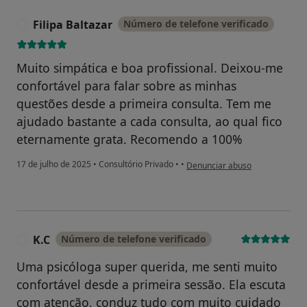
Filipa Baltazar
Número de telefone verificado
F
Muito simpática e boa profissional. Deixou-me
confortável para falar sobre as minhas
questões desde a primeira consulta. Tem me
ajudado bastante a cada consulta, ao qual fico
eternamente grata. Recomendo a 100%
na opinião do utilizador Filipa B
17 de julho de 2025
•
Consultório Privado
•
•
Denunciar abuso
K.C
Número de telefone verificado
K
Uma psicóloga super querida, me senti muito
confortável desde a primeira sessão. Ela escuta
com atenção, conduz tudo com muito cuidado