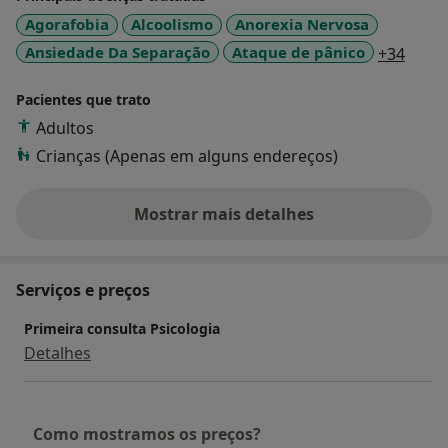
Agorafobia
Alcoolismo
Anorexia Nervosa
a11y_
Ansiedade Da Separação
Ataque de pânico
+34
Pacientes que trato
Adultos
Crianças (Apenas em alguns endereços)
Mostrar mais detalhes
sobre a experiência
Serviços e preços
Primeira consulta Psicologia
Detalhes
Como mostramos os preços?