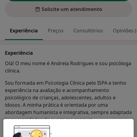
Solicite um atendimento
Experiência
Preços
Consultórios
Opiniões (
Experiência
Olá! O meu nome é Andreia Rodrigues e sou psicóloga
clínica.
Sou formada em Psicologia Clínica pelo ISPA e tenho
experiência na avaliação e acompanhamento
psicológico de crianças, adolescentes, adultos e
idosos. A minha prática é orientada por uma
abordagem humanista e integrativa, sempre adaptada
às necessidades de quem me procura.
Tenho acompanhado pessoas em diferentes fases da