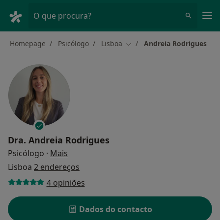
Men
O que procura?
Homepage
Psicólogo
Lisboa
Andreia Rodrigues
Mudar de cidade
Dra.
Andreia Rodrigues
sobre as especializações
Psicólogo
·
Mais
Lisboa
2 endereços
4 opiniões
Dados do contacto