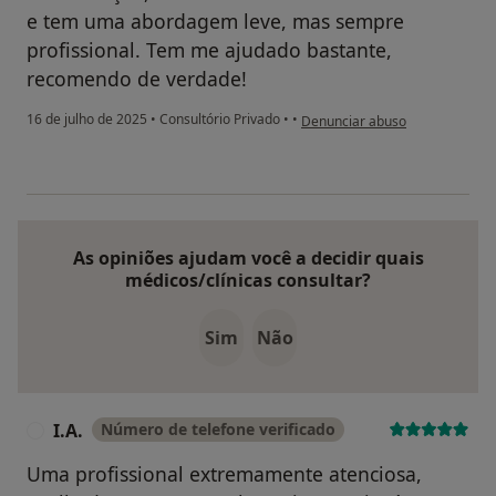
e tem uma abordagem leve, mas sempre
profissional. Tem me ajudado bastante,
recomendo de verdade!
na opinião do utilizador K.C
16 de julho de 2025
•
Consultório Privado
•
•
Denunciar abuso
As opiniões ajudam você a decidir quais
médicos/clínicas consultar?
Sim
Não
I.A.
Número de telefone verificado
I
Uma profissional extremamente atenciosa,