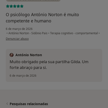
O psicólogo António Norton é muito
competente e humano
6 de março de 2026
•
António Norton - Sidónio Pais
•
Terapia cognitivo - comportamental
•
na opinião do utilizador Gilda Nunes Barata
Denunciar abuso
António Norton
Muito obrigado pela sua partilha Gilda. Um
forte abraço para si.
6 de março de 2026
Pesquisas relacionadas