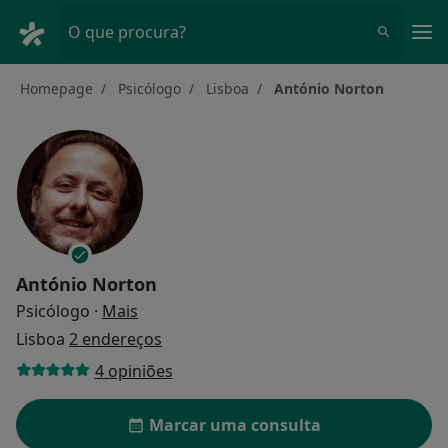
Men
O que procura?
Homepage
Psicólogo
Lisboa
António Norton
António Norton
sobre as especializações
Psicólogo
·
Mais
Lisboa
2 endereços
4 opiniões
Marcar uma consulta