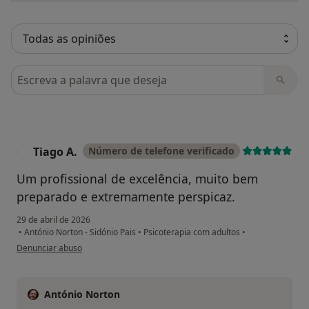
Pesquisar em opiniões
Tiago A.
Número de telefone verificado
T
Um profissional de excelência, muito bem
preparado e extremamente perspicaz.
29 de abril de 2026
•
António Norton - Sidónio Pais
•
Psicoterapia com adultos
•
na opinião do utilizador Tiago A.
Denunciar abuso
António Norton