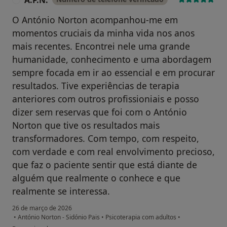
A.P.N.
O António Norton acompanhou-me em
momentos cruciais da minha vida nos anos
mais recentes. Encontrei nele uma grande
humanidade, conhecimento e uma abordagem
sempre focada em ir ao essencial e em procurar
resultados. Tive experiências de terapia
anteriores com outros profissioniais e posso
dizer sem reservas que foi com o António
Norton que tive os resultados mais
transformadores. Com tempo, com respeito,
com verdade e com real envolvimento precioso,
que faz o paciente sentir que está diante de
alguém que realmente o conhece e que
realmente se interessa.
26 de março de 2026
•
António Norton - Sidónio Pais
•
Psicoterapia com adultos
•
na opinião do utilizador A.P.N.