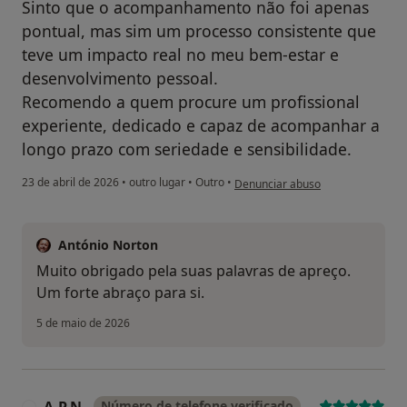
Sinto que o acompanhamento não foi apenas
pontual, mas sim um processo consistente que
teve um impacto real no meu bem-estar e
desenvolvimento pessoal.
Recomendo a quem procure um profissional
experiente, dedicado e capaz de acompanhar a
longo prazo com seriedade e sensibilidade.
na opinião do utilizador S.M.
23 de abril de 2026
•
outro lugar
•
Outro
•
Denunciar abuso
António Norton
Muito obrigado pela suas palavras de apreço.
Um forte abraço para si.
5 de maio de 2026
Número de telefone verificado
A