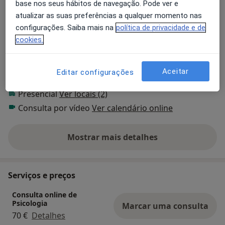
base nos seus hábitos de navegação. Pode ver e
Transtornos De Estresse Pós-Traumáticos
atualizar as suas preferências a qualquer momento nas
a11y_sr_more_
Transtornos de Estresse Traumático
+39
configurações. Saiba mais na
política de privacidade e de
cookies.
Pacientes que trato
Adultos (Apenas em alguns endereços)
Aceitar
Editar configurações
Formatos de consulta
Presencial
Ver locais (2)
Consulta por vídeo
Ver calendário online
Mostrar mais detalhes
sobre a experiência
Serviços e preços
Consulta online de
Psicologia
Marcar uma consulta
70 €
Detalhes