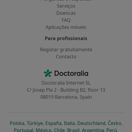
Serviços
Doencas
FAQ
Aplicações móveis
Para profissionais
Registar gratuitamente
Contacto
Contacto
Doctoralia - Homepage
Doctoralia Internet SL
C/ Josep Pla 2 - Building B2, floor 13
08019 Barcelona, Spain
abre num novo separador
abre num novo separador
abre num novo separador
abre num novo separado
abre num n
abre
Polska
,
Türkiye
,
España
,
Italia
,
Deutschland
,
Česko
,
abre num novo separador
abre num novo separador
abre num novo separador
abre num novo separa
abre num no
abre n
Portugal
,
México
,
Chile
,
Brasil
,
Argentina
,
Perú
,