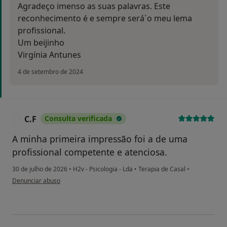
Agradeço imenso as suas palavras. Este
reconhecimento é e sempre será´o meu lema
profissional.
Um beijinho
Virgínia Antunes
4 de setembro de 2024
C.F
Consulta verificada
C
A minha primeira impressão foi a de uma
profissional competente e atenciosa.
30 de julho de 2026
•
H2v - Psicologia - Lda
•
Terapia de Casal
•
na opinião do utilizador C.F
Denunciar abuso