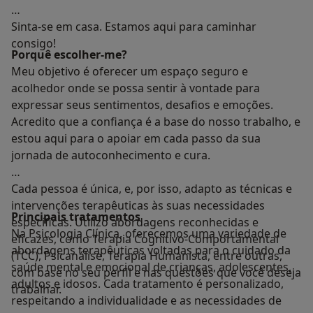
Sinta-se em casa. Estamos aqui para caminhar
consigo!
Porquê escolher-me?
Meu objetivo é oferecer um espaço seguro e
acolhedor onde se possa sentir à vontade para
expressar seus sentimentos, desafios e emoções.
Acredito que a confiança é a base do nosso trabalho, e
estou aqui para o apoiar em cada passo da sua
jornada de autoconhecimento e cura.
Cada pessoa é única, e, por isso, adapto as técnicas e
intervenções terapêuticas às suas necessidades
Principais tratamentos
específicas. Utilizo abordagens reconhecidas e
Na Psicologia Clínica, oferecemos uma variedade de
eficazes, como Terapia Cognitivo-Comportamental
abordagens terapêuticas voltadas para o cuidado da
(TCC), Psicanálise, Terapia Humanista, entre outras,
saúde mental e emocional de crianças, adolescentes,
com base no seu perfil e nas questões que você deseja
adultos e idosos. Cada tratamento é personalizado,
trabalhar.
respeitando a individualidade e as necessidades de