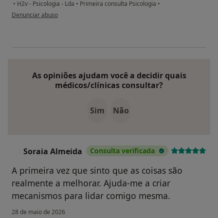
•
H2v - Psicologia - Lda
•
Primeira consulta Psicologia
•
na opinião do utilizador Maria Isabel Rodrigues Tomás Gonçalves
Denunciar abuso
As opiniões ajudam você a decidir quais
médicos/clínicas consultar?
Sim
Não
Soraia Almeida
Consulta verificada
S
A primeira vez que sinto que as coisas são
realmente a melhorar. Ajuda-me a criar
mecanismos para lidar comigo mesma.
28 de maio de 2026