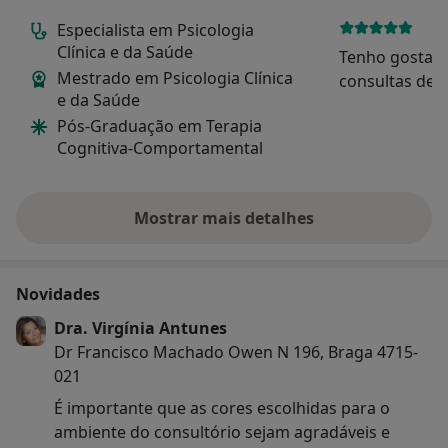
gestão de estresse, coaching e desenvolvimento de
Especialista em Psicologia
habilidades interpessoais.
Clínica e da Saúde
Tenho gostad
Mestrado em Psicologia Clínica
consultas de p
- Terapia Online (Telepsicologia)
e da Saúde
muito simpáti
Atendimento psicológico por meio de plataformas
Pós-Graduação em Terapia
proporciona 
virtuais, permitindo que o paciente tenha acesso ao
Cognitiva-Comportamental
acolhedor e co
cuidado psicológico sem sair de casa. Esta opção é
vontade para 
especialmente importante para quem tem
durante as ses
dificuldades de locomoção ou vive em localidades
Mostrar mais detalhes
sobre a experiência
remotas.
- Mindfulness e Técnicas de Relaxamento
Novidades
Sessões que envolvem práticas de mindfulness
(atenção plena) para redução do estresse, ansiedade e
Dra. Virgínia Antunes
melhoria da concentração. Também inclui outras
Dr Francisco Machado Owen N 196, Braga 4715-
técnicas como respiração e relaxamento muscular
021
progressivo.
É importante que as cores escolhidas para o
ambiente do consultório sejam agradáveis e
- Acompanhamento para Emagrecimento Psicológico