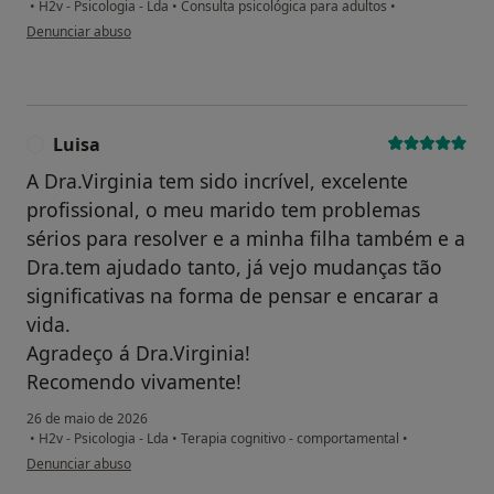
•
H2v - Psicologia - Lda
•
Consulta psicológica para adultos
•
na opinião do utilizador Soraia Almeida
Denunciar abuso
Luisa
L
A Dra.Virginia tem sido incrível, excelente
profissional, o meu marido tem problemas
sérios para resolver e a minha filha também e a
Dra.tem ajudado tanto, já vejo mudanças tão
significativas na forma de pensar e encarar a
vida.
Agradeço á Dra.Virginia!
Recomendo vivamente!
26 de maio de 2026
•
H2v - Psicologia - Lda
•
Terapia cognitivo - comportamental
•
na opinião do utilizador Luisa
Denunciar abuso