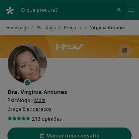
Men
O que procura?
Homepage
Psicólogo
Braga
Virgínia Antunes
Mudar de cidade
Dra.
Virgínia Antunes
sobre as especializações
Psicólogo
·
Mais
Braga
6 endereços
213 opiniões
Marcar uma consulta