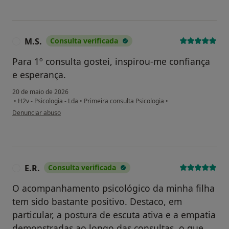
M.S.
Consulta verificada
M
Para 1º consulta gostei, inspirou-me confiança
e esperança.
20 de maio de 2026
•
H2v - Psicologia - Lda
•
Primeira consulta Psicologia
•
na opinião do utilizador M.S.
Denunciar abuso
E.R.
Consulta verificada
E
O acompanhamento psicológico da minha filha
tem sido bastante positivo. Destaco, em
particular, a postura de escuta ativa e a empatia
demonstradas ao longo das consultas, o que