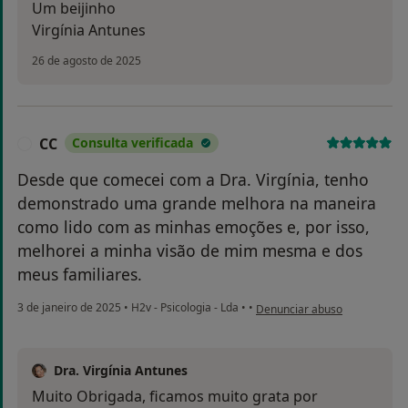
Um beijinho
Virgínia Antunes
26 de agosto de 2025
CC
Consulta verificada
C
Desde que comecei com a Dra. Virgínia, tenho
demonstrado uma grande melhora na maneira
como lido com as minhas emoções e, por isso,
melhorei a minha visão de mim mesma e dos
meus familiares.
na opinião do utilizador CC
3 de janeiro de 2025
•
H2v - Psicologia - Lda
•
•
Denunciar abuso
Dra. Virgínia Antunes
Muito Obrigada, ficamos muito grata por