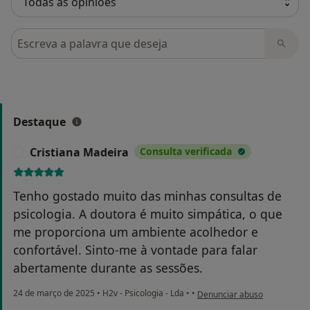
Pesquisar em opiniões
Destaque
Cristiana Madeira
Consulta verificada
C
Tenho gostado muito das minhas consultas de
psicologia. A doutora é muito simpática, o que
me proporciona um ambiente acolhedor e
confortável. Sinto-me à vontade para falar
abertamente durante as sessões.
na opinião do utilizador Cris
24 de março de 2025
•
H2v - Psicologia - Lda
•
•
Denunciar abuso