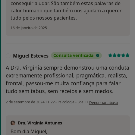
conseguir ajudar. São também estas palavras de
calor humano que também nos ajudam a querer
tudo pelos nossos pacientes.
16 de janeiro de 2025
Miguel Esteves
Consulta verificada
M
A Dra. Virgínia sempre demonstrou uma conduta
extremamente profissional, pragmática, realista,
frontal, passou-me muita confiança para falar
tudo sem tabus, sem receios e sem medos.
na opinião do utilizador Mi
2 de setembro de 2024
•
H2v - Psicologia - Lda
•
•
Denunciar abuso
Dra. Virgínia Antunes
Bom dia Miguel,