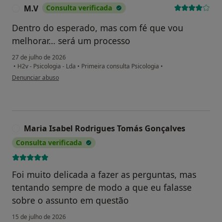
M.V
Consulta verificada
M
Dentro do esperado, mas com fé que vou
melhorar… será um processo
27 de julho de 2026
•
H2v - Psicologia - Lda
•
Primeira consulta Psicologia
•
na opinião do utilizador M.V
Denunciar abuso
Maria Isabel Rodrigues Tomás Gonçalves
M
Consulta verificada
Foi muito delicada a fazer as perguntas, mas
tentando sempre de modo a que eu falasse
sobre o assunto em questão
15 de julho de 2026