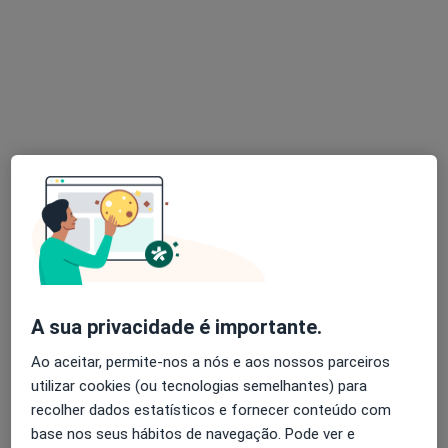
Dra. Virgínia Antunes
Nenhum profissional neste centro médico tem consultas disponíveis
Mostrar perfil
A sua privacidade é importante.
Dr. Paulo Nóvoa
Ao aceitar, permite-nos a nós e aos nossos parceiros
utilizar cookies (ou tecnologias semelhantes) para
Psicólogo
recolher dados estatísticos e fornecer conteúdo com
5 opiniões
base nos seus hábitos de navegação. Pode ver e