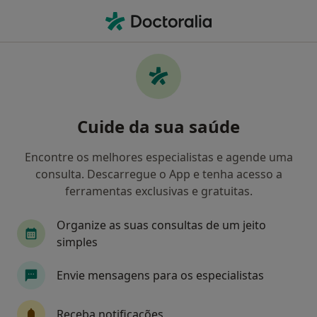
Men
Consulta Psicológica Da Criança • Braga, Braga
Filters
• 1
Mapa
Consulta psicológica da criança, Braga
Cuide da sua saúde
Como classificamos os resultados
Encontre os melhores especialistas e agende uma
consulta. Descarregue o App e tenha acesso a
Qual é a especialização que procura?
ferramentas exclusivas e gratuitas.
Psicólogo
Dentista
Acupuntor
Alergo
Organize as suas consultas de um jeito
simples
Envie mensagens para os especialistas
Receba notificações