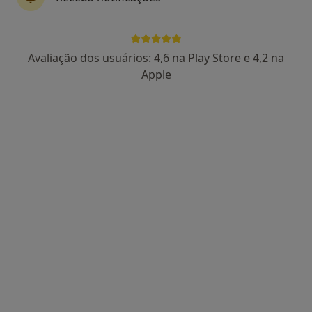
Dra. Virgínia Antunes
Avaliação dos usuários: 4,6 na Play Store e 4,2 na
Psicólogo
Apple
213 opiniões
Especialista em Psicologia Clínica e da Saúde
Mestrado em Psicologia Clínica e da Saúde
Pós-Graduação em Terapia Cognitiva-
Comportamental
Morada 1
Morada 2
Morada 3
Dr Francisco Machado Owen N 196, Braga
•
Mapa
H2v - Psicologia - Lda
Consulta psicológica da criança
desde 50 €
Esse especialista não oferece agendamento online para esse endereço.