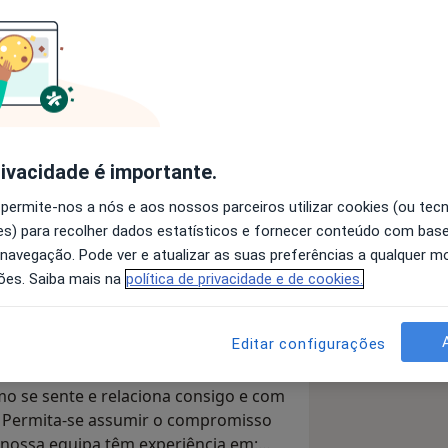
ISEU, LISBOA e ONLINE.
rivacidade é importante.
el. Permita-se, simplesmente. Um
 permite-nos a nós e aos nossos parceiros utilizar cookies (ou tec
ipa especializada em Terapias
s) para recolher dados estatísticos e fornecer conteúdo com bas
s. Um espaço de conforto, segurança
 navegação. Pode ver e atualizar as suas preferências a qualquer 
r a olhar para dentro, a reconhecer e
ões. Saiba mais na
política de privacidade e de cookies.
moções, a potenciar as suas forças e a
Editar configurações
o ajudar a atingir os seus objetivos,
orremos este caminho juntos para que
o se sente e relaciona consigo e com
. Permita-se assumir o compromisso
 nossa equipa têm experiência em: