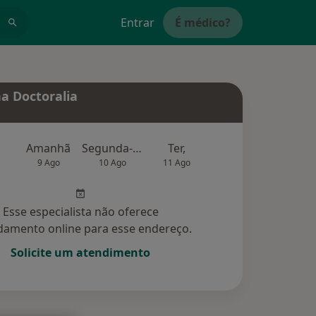
Entrar
É médico?
a Doctoralia
Amanhã
Segunda-feira
Ter,
Qua
Qui,
9 Ago
10 Ago
11 Ago
12 Ago
13 Ag
Esse especialista não oferece
amento online para esse endereço.
Solicite um atendimento