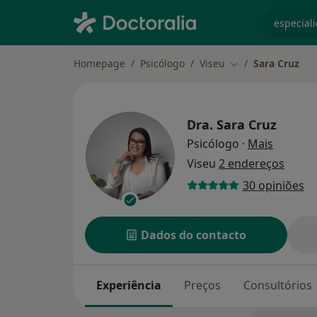
especiali
Homepage
Psicólogo
Viseu
Sara Cruz
Mudar de cidade
Dra.
Sara Cruz
sobre as
Psicólogo
·
Mais
Viseu
2 endereços
30 opiniões
Dados do contacto
Experiência
Preços
Consultórios