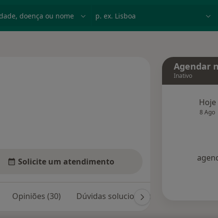
dade, doença ou nome
p. ex. Lisboa
Agendar n
Inativo
 especializações
Hoje
8 Ago
agend
Solicite um atendimento
Opiniões (30)
Dúvidas solucionadas (14)