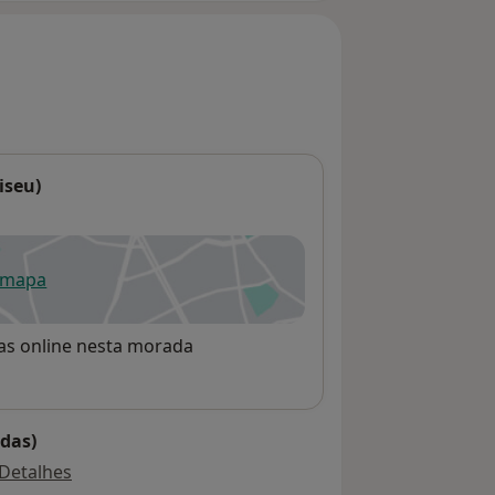
iseu)
 mapa
re num novo separador
rvas online nesta morada
das)
Detalhes