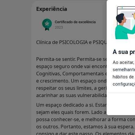
Experiência
Clínica de PSICOLOGIA e PSIQUIATRIA em V
A sua p
Permita-se sentir. Permita-se ser vulneráv
Ao aceitar,
espaço seguro onde vai encontrar uma equ
semelhante
Cognitivas, Comportamentais e Integrativa
hábitos de
e crescimento. Um espaço onde vai aprende
configuraç
respeitar os seus limites, a gerir as suas e
acarinhar as suas vulnerabilidades.
Um espaço dedicado a si. Estamos aqui para 
sejam eles quais forem. Lado a lado, perc
possa conhecer-se, e melhorar a forma com
os outros. Portanto, estamos à sua espera
consigo e dar este passo. Os elementos da