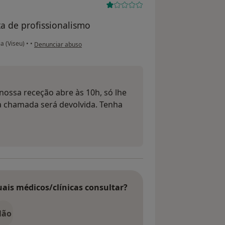
a de profissionalismo
na opinião do utilizador Ivone dias
ia (Viseu)
•
•
Denunciar abuso
nossa receção abre às 10h, só lhe
 a chamada será devolvida. Tenha
uais médicos/clínicas consultar?
Não