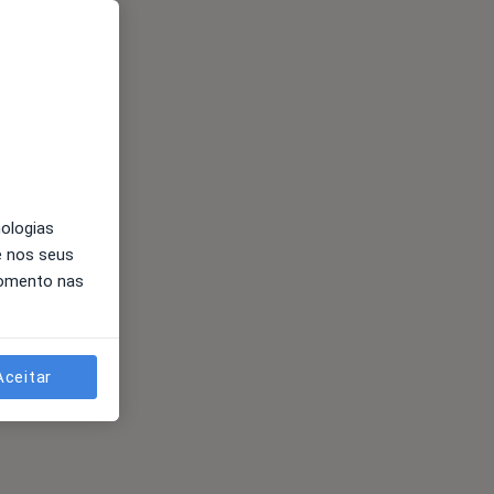
nologias
e nos seus
momento nas
Aceitar