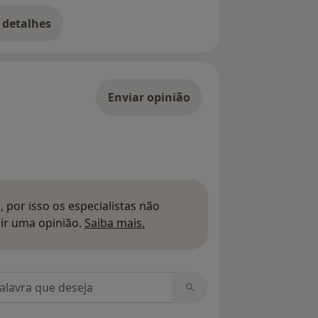
 detalhes
bre o endereço
Enviar opinião
 por isso os especialistas não
Saber mais sobre pareceres
ir uma opinião.
Saiba mais.
m opiniões