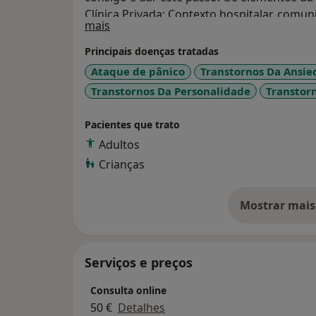
Clínica Privada; Contexto hospitalar, comuni
Sobre mim
mais
intervenção com crianças, adultos e jovens
Cognitiva, Comportamental e Integrativa. 
Principais doenças tratadas
membros efetivos da Ordem dos Psicólogos
Ataque de pânico
Transtornos Da Ansi
membros da ordem dos médicos.
Transtornos Da Personalidade
Transtor
Pacientes que trato
Adultos
Crianças
Mostrar mais
so
Serviços e preços
Consulta online
50 €
Detalhes