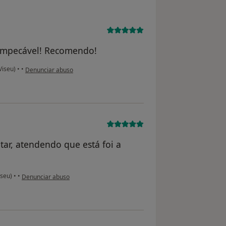
a impecável! Recomendo!
na opinião do utilizador Amália
(Viseu)
•
•
Denunciar abuso
ar, atendendo que está foi a
na opinião do utilizador GF
iseu)
•
•
Denunciar abuso