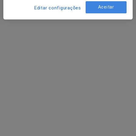
Aceitar
Editar configurações
Dra. Maria Alice Martins de Almeida
Psicólogo
6 opiniões
Morada 1
Morada 2
Formosa 98 (1º esquerdo), Viseu
•
Mapa
Clínica de Psicoterapia Pós- Clássica de Viseu
Primeira consulta Psicologia
desde 40 €
Esse especialista não oferece agendamento online para esse endereço.
Solicite um atendimento