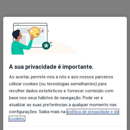
Dra. Sara Cruz
Psicólogo
30 opiniões
Av. D. Afonso Henriques, Viseu
•
Mapa
Sara Cruz - Clínica de Psicologia (Viseu)
Consulta online
50 €
A sua privacidade é importante.
Esse especialista não oferece agendamento online para esse endereço.
Ao aceitar, permite-nos a nós e aos nossos parceiros
Solicite um atendimento
utilizar cookies (ou tecnologias semelhantes) para
recolher dados estatísticos e fornecer conteúdo com
base nos seus hábitos de navegação. Pode ver e
atualizar as suas preferências a qualquer momento nas
configurações. Saiba mais na
política de privacidade e de
cookies.