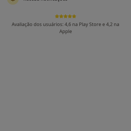
Dra. Sofia Laura Fonseca
Avaliação dos usuários: 4,6 na Play Store e 4,2 na
Psicólogo
Apple
24 opiniões
Clínica ORL Doutor António Alves Lda Rua Dom Francisco Alexandre Lobo, nº 59 2º-E, Viseu
•
Mapa
Consultório privado
Primeira consulta Psicologia
60 €
Esse especialista não oferece agendamento online para esse endereço.
Solicite um atendimento