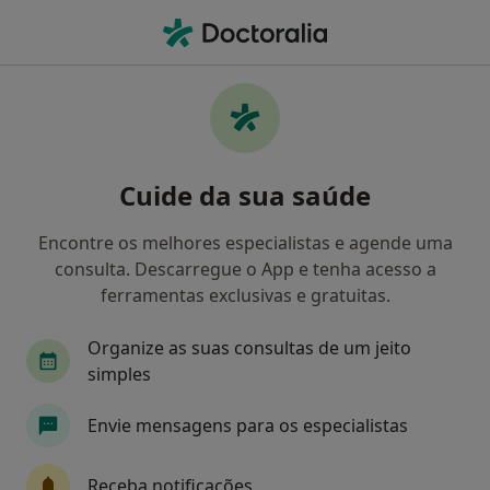
Men
Depressão Pós-Parto • Viseu, Viseu
Filters
• 1
Mapa
Depressão Pós-Parto, Viseu
Cuide da sua saúde
Como classificamos os resultados
Encontre os melhores especialistas e agende uma
consulta. Descarregue o App e tenha acesso a
Qual é a especialização que procura?
ferramentas exclusivas e gratuitas.
Psicólogo
Cardiologista
Ginecologista
Organize as suas consultas de um jeito
simples
Envie mensagens para os especialistas
Receba notificações