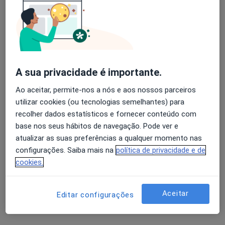
Dra. Maria Alice Martins de Almeida
Psicólogo
6 opiniões
A sua privacidade é importante.
Morada 1
Morada 2
Ao aceitar, permite-nos a nós e aos nossos parceiros
utilizar cookies (ou tecnologias semelhantes) para
recolher dados estatísticos e fornecer conteúdo com
Formosa 98 (1º esquerdo), Viseu
•
Mapa
base nos seus hábitos de navegação. Pode ver e
Clínica de Psicoterapia Pós- Clássica de Viseu
atualizar as suas preferências a qualquer momento nas
Primeira consulta Psicologia
desde 40 €
configurações. Saiba mais na
política de privacidade e de
Esse especialista não oferece agendamento online para esse endereço.
cookies.
Solicite um atendimento
Aceitar
Editar configurações