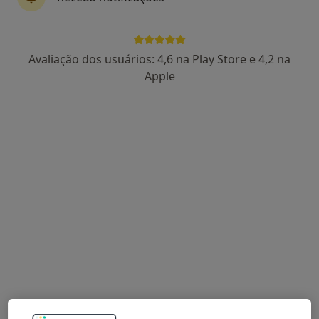
Dra. Sofia Laura Fonseca
Avaliação dos usuários: 4,6 na Play Store e 4,2 na
Psicólogo
Apple
24 opiniões
Clínica ORL Doutor António Alves Lda Rua Dom Francisco Alexandre Lobo, nº 59 2º-E, Viseu
•
Mapa
Consultório privado
Primeira consulta Psicologia
60 €
Esse especialista não oferece agendamento online para esse endereço.
Solicite um atendimento