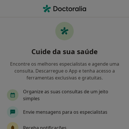
Men
Dislexia • Viseu, Viseu
Filters
• 1
Mapa
Dislexia, Viseu
Cuide da sua saúde
Como classificamos os resultados
Encontre os melhores especialistas e agende uma
consulta. Descarregue o App e tenha acesso a
Qual é a especialização que procura?
ferramentas exclusivas e gratuitas.
Psicólogo
Organize as suas consultas de um jeito
simples
Envie mensagens para os especialistas
Receba notificações