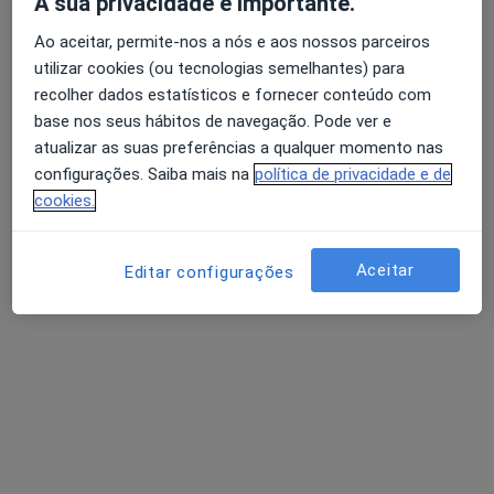
A sua privacidade é importante.
Ao aceitar, permite-nos a nós e aos nossos parceiros
utilizar cookies (ou tecnologias semelhantes) para
Dr. Bernardo Ferreira
recolher dados estatísticos e fornecer conteúdo com
Psicólogo
base nos seus hábitos de navegação. Pode ver e
7 opiniões
atualizar as suas preferências a qualquer momento nas
R. Casimiros nº 2, Viseu
•
Mapa
configurações. Saiba mais na
política de privacidade e de
Consulta online
cookies.
Primeira consulta Psicologia
40 €
Esse especialista não oferece agendamento online para esse endereço.
Aceitar
Editar configurações
Solicite um atendimento