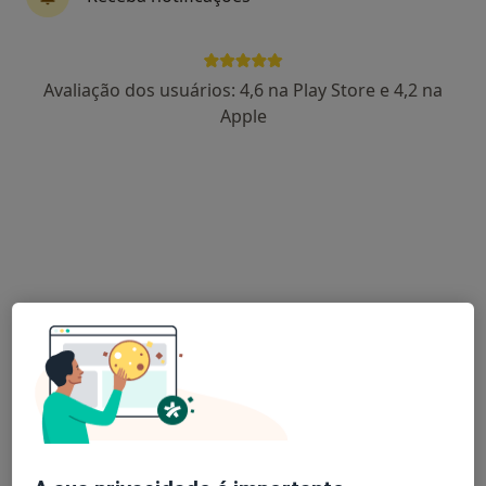
Dra. Sara Cruz
Avaliação dos usuários: 4,6 na Play Store e 4,2 na
Psicólogo
Apple
30 opiniões
Av. D. Afonso Henriques, Viseu
•
Mapa
Sara Cruz - Clínica de Psicologia (Viseu)
Consulta online
50 €
Esse especialista não oferece agendamento online para esse endereço.
Solicite um atendimento