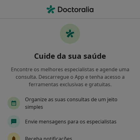
Men
Perturbações Do Comportamento • Viseu, Viseu
Filters
• 1
Mapa
Perturbações do comportamento, Viseu
Cuide da sua saúde
Como classificamos os resultados
Encontre os melhores especialistas e agende uma
consulta. Descarregue o App e tenha acesso a
Qual é a especialização que procura?
ferramentas exclusivas e gratuitas.
Psicólogo
Organize as suas consultas de um jeito
simples
Envie mensagens para os especialistas
Receba notificações