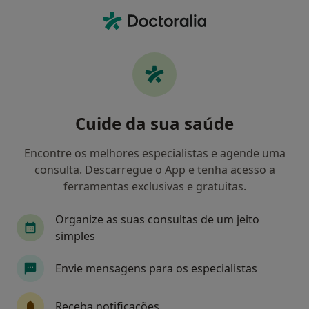
Men
Psicólogo • Oliveira de Frades, Viseu
Filters
Mapa
Psicólogos em Oliveira de Frades
Cuide da sua saúde
Como classificamos os resultados
Encontre os melhores especialistas e agende uma
consulta. Descarregue o App e tenha acesso a
ferramentas exclusivas e gratuitas.
Organize as suas consultas de um jeito
simples
Envie mensagens para os especialistas
Carla Vaz
Psicólogo, Dentista
Receba notificações