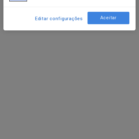
Esse especialista não oferece agendamento online para esse endereço.
Solicite um atendimento
Aceitar
Editar configurações
Eduarda Nabais
Psicólogo
Oliveira de Frades, Oliveira de Frades
•
Mapa
Consultório privado
Esse especialista não oferece agendamento online para esse endereço.
Solicite um atendimento