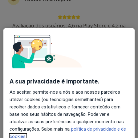
Er 333-2, Oliveira de Frades
•
Mapa
Carla Vaz
Esse especialista não oferece agendamento online para esse endereço.
Avaliação dos usuários: 4,6 na Play Store e 4,2 na
Apple
Solicite um atendimento
A sua privacidade é importante.
Ao aceitar, permite-nos a nós e aos nossos parceiros
utilizar cookies (ou tecnologias semelhantes) para
Dra. Joana de Almeida
recolher dados estatísticos e fornecer conteúdo com
Psicólogo
base nos seus hábitos de navegação. Pode ver e
atualizar as suas preferências a qualquer momento nas
Rua Jardim, 3740-273 Sever do Vouga, Sever Do Vouga
•
Mapa
configurações. Saiba mais na
política de privacidade e de
CliGomes
cookies.