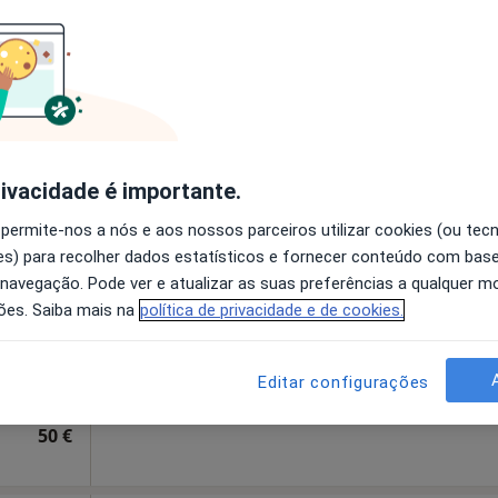
disponível
Solicite um atendimento
Consultório de Psicologia Online - Mariana Correia - Viseu
esde 40 €
rivacidade é importante.
Hoje
Amanhã
Dom,
 permite-nos a nós e aos nossos parceiros utilizar cookies (ou tec
7 Ago
8 Ago
9 Ago
10 Ago
s) para recolher dados estatísticos e fornecer conteúdo com bas
 navegação. Pode ver e atualizar as suas preferências a qualquer 
ões. Saiba mais na
política de privacidade e de cookies.
O agendamento online não está
disponível
•
Mapa
Solicite um atendimento
Editar configurações
50 €