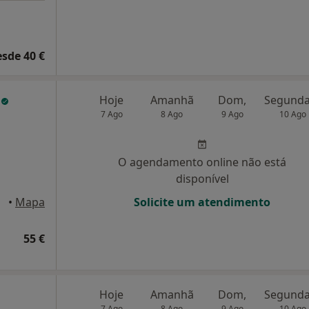
esde 40 €
a
Hoje
Amanhã
Dom,
7 Ago
8 Ago
9 Ago
10 Ago
O agendamento online não está
disponível
•
Mapa
Solicite um atendimento
55 €
Hoje
Amanhã
Dom,
7 Ago
8 Ago
9 Ago
10 Ago