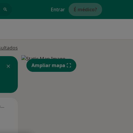
Entrar
É médico?
sultados
Ampliar mapa
Segunda-feira
Ter,
Qua
Qui,
11 Ago
12 Ago
13 Ago