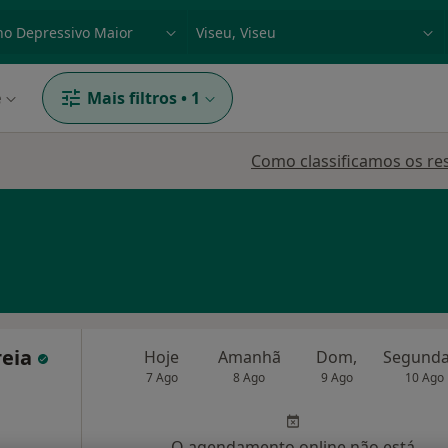
dade, doença ou nome
p. ex. Lisboa
e
Mais filtros
•
1
Como classificamos os re
reia
Hoje
Amanhã
Dom,
7 Ago
8 Ago
9 Ago
10 Ago
O agendamento online não está