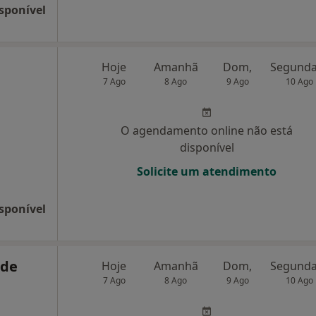
sponível
Hoje
Amanhã
Dom,
7 Ago
8 Ago
9 Ago
10 Ago
O agendamento online não está
disponível
Solicite um atendimento
sponível
 de
Hoje
Amanhã
Dom,
7 Ago
8 Ago
9 Ago
10 Ago