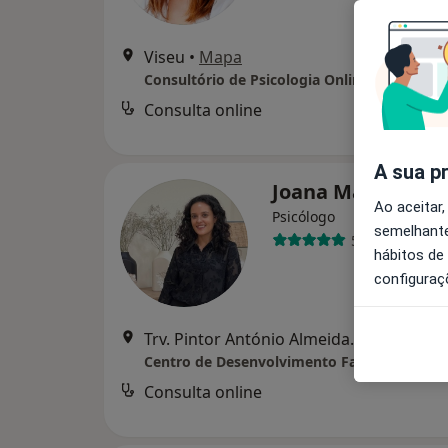
Viseu
•
Mapa
Consulta online
d
A sua p
Joana Martins
Ao aceitar,
Psicólogo
semelhante
5 opiniões
hábitos de
configuraç
Trv. Pintor António Almeida. Fração A Lote B r/c Esq. Quinta do Galo, Viseu
Centro de Desenvolvimento Familiar
Consulta online