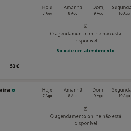
Hoje
Amanhã
Dom,
7 Ago
8 Ago
9 Ago
10 Ago
O agendamento online não está
disponível
Solicite um atendimento
50 €
eira
Hoje
Amanhã
Dom,
7 Ago
8 Ago
9 Ago
10 Ago
O agendamento online não está
disponível