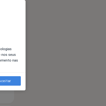
Segunda-feira
Ter,
Qua
Qui,
nologias
11 Ago
12 Ago
13 Ago
e nos seus
momento nas
Aceitar