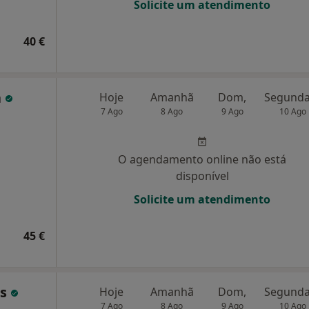
Solicite um atendimento
40 €
a
Hoje
Amanhã
Dom,
7 Ago
8 Ago
9 Ago
10 Ago
O agendamento online não está
disponível
Solicite um atendimento
45 €
es
Hoje
Amanhã
Dom,
7 Ago
8 Ago
9 Ago
10 Ago