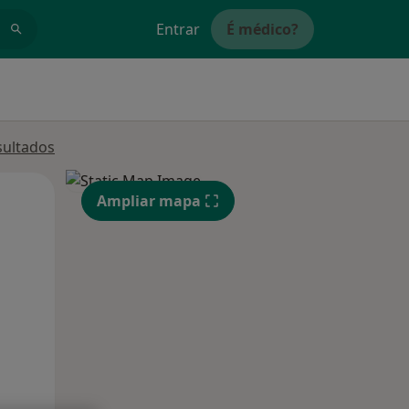
Entrar
É médico?
sultados
Qua
Qui,
Sex,
Ampliar mapa
12 Ago
13 Ago
14 Ago