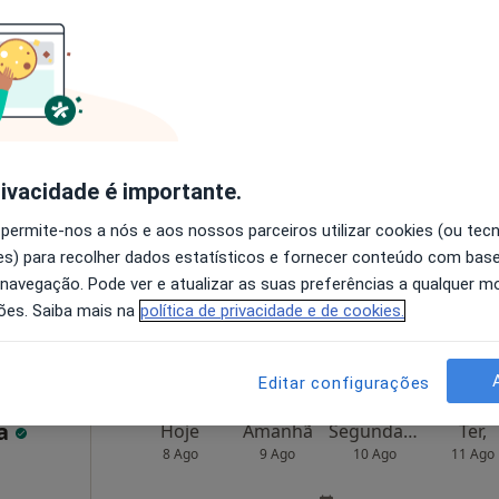
 gratuito
Hoje
Amanhã
Segunda-feira
Ter,
8 Ago
9 Ago
10 Ago
11 Ago
rivacidade é importante.
O agendamento online não está
 permite-nos a nós e aos nossos parceiros utilizar cookies (ou tec
disponível
s) para recolher dados estatísticos e fornecer conteúdo com bas
bergaria-A-Velha
•
Mapa
Solicite um atendimento
 navegação. Pode ver e atualizar as suas preferências a qualquer 
ões. Saiba mais na
política de privacidade e de cookies.
esde 30 €
Editar configurações
ra
Hoje
Amanhã
Segunda-feira
Ter,
8 Ago
9 Ago
10 Ago
11 Ago