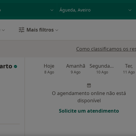
dade, doença ou nome
p. ex. Lisboa
e
Mais filtros
Como classificamos os re
Marto
Hoje
Amanhã
Segunda-feira
Ter,
8 Ago
9 Ago
10 Ago
11 Ago
O agendamento online não está
disponível
Solicite um atendimento