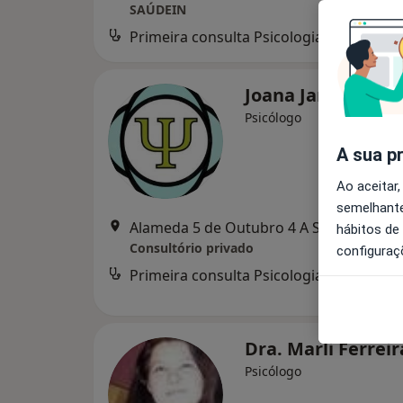
SAÚDEIN
Primeira consulta Psicologia
Serviço
Joana Janeiro
Psicólogo
A sua p
Ao aceitar,
semelhante
Alameda 5 de Outubro 4 A Sala 1, Al
hábitos de
Consultório privado
configuraç
Primeira consulta Psicologia
d
Dra. Marli Ferrei
Psicólogo