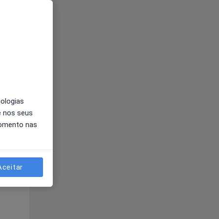
Qua
Qui,
Sex,
12 Ago
13 Ago
14 Ago
nologias
e nos seus
momento nas
Aceitar
Qua
Qui,
Sex,
12 Ago
13 Ago
14 Ago