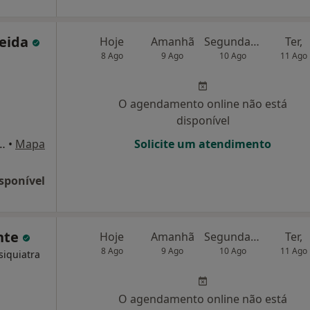
meida
Hoje
Amanhã
Segunda-feira
Ter,
8 Ago
9 Ago
10 Ago
11 Ago
O agendamento online não está
disponível
astos Xavier, n.º 346, R/C, Águeda
•
Mapa
Solicite um atendimento
sponível
nte
Hoje
Amanhã
Segunda-feira
Ter,
8 Ago
9 Ago
10 Ago
11 Ago
siquiatra
O agendamento online não está