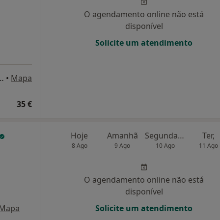
O agendamento online não está
disponível
Solicite um atendimento
 Vidal Xavier, Lj 1 Fr B, Águeda
•
Mapa
35 €
Hoje
Amanhã
Segunda-feira
Ter,
8 Ago
9 Ago
10 Ago
11 Ago
O agendamento online não está
disponível
Mapa
Solicite um atendimento