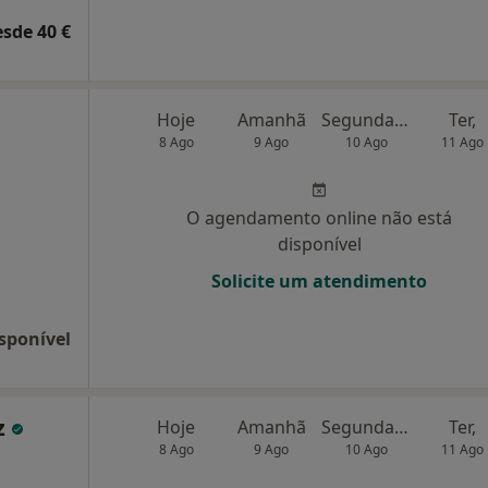
esde 40 €
Hoje
Amanhã
Segunda-feira
Ter,
8 Ago
9 Ago
10 Ago
11 Ago
O agendamento online não está
disponível
Solicite um atendimento
sponível
z
Hoje
Amanhã
Segunda-feira
Ter,
8 Ago
9 Ago
10 Ago
11 Ago