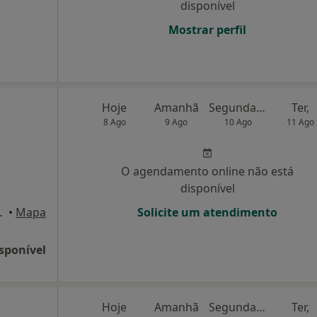
disponível
Mostrar perfil
Hoje
Amanhã
Segunda-feira
Ter,
8 Ago
9 Ago
10 Ago
11 Ago
O agendamento online não está
disponível
12,4ºBS, Águeda
•
Mapa
Solicite um atendimento
sponível
Hoje
Amanhã
Segunda-feira
Ter,