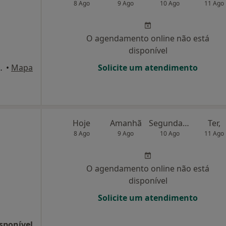
8 Ago
9 Ago
10 Ago
11 Ago
O agendamento online não está
disponível
Xavier 346, Águeda
•
Mapa
Solicite um atendimento
Hoje
Amanhã
Segunda-feira
Ter,
8 Ago
9 Ago
10 Ago
11 Ago
O agendamento online não está
disponível
Solicite um atendimento
sponível