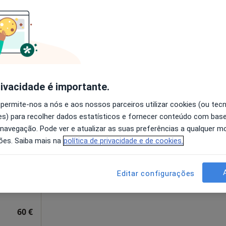
O agendamento online não está
disponível
apa
Mostrar número
rivacidade é importante.
 permite-nos a nós e aos nossos parceiros utilizar cookies (ou tec
Hoje
Amanhã
Sáb,
Dom,
s) para recolher dados estatísticos e fornecer conteúdo com bas
6 Ago
7 Ago
8 Ago
9 Ago
 navegação. Pode ver e atualizar as suas preferências a qualquer 
ões. Saiba mais na
política de privacidade e de cookies.
O agendamento online não está
disponível
Editar configurações
ndre Lobo, nº 59 2º-E, Viseu
•
Mapa
Solicite um atendimento
60 €