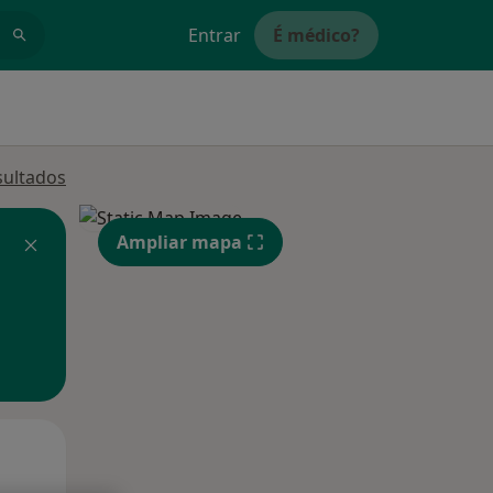
Entrar
É médico?
sultados
Ampliar mapa
Segunda-feira
Ter,
Qua
10 Ago
11 Ago
12 Ago