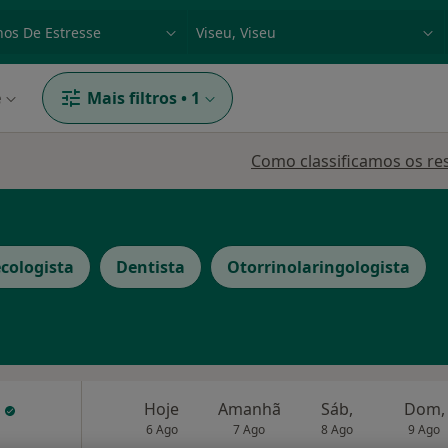
dade, doença ou nome
p. ex. Lisboa
e
Mais filtros
•
1
Como classificamos os re
cologista
Dentista
Otorrinolaringologista
a
Hoje
Amanhã
Sáb,
Dom,
6 Ago
7 Ago
8 Ago
9 Ago