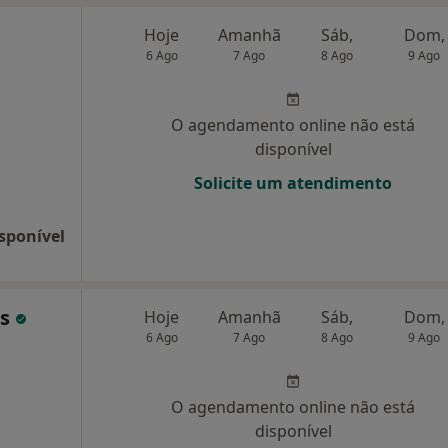
Hoje
Amanhã
Sáb,
Dom,
6 Ago
7 Ago
8 Ago
9 Ago
O agendamento online não está
disponível
Solicite um atendimento
sponível
es
Hoje
Amanhã
Sáb,
Dom,
6 Ago
7 Ago
8 Ago
9 Ago
O agendamento online não está
disponível