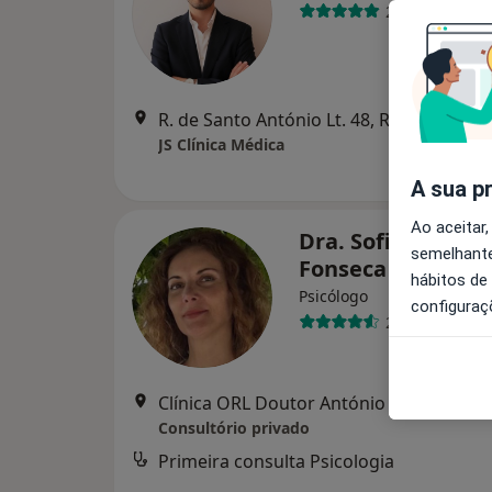
238 opiniões
R. de Santo António Lt. 48, R/C, Viseu
•
M
JS Clínica Médica
A sua p
Ao aceitar,
Dra. Sofia Laura
semelhante
Fonseca
hábitos de
Psicólogo
configuraç
24 opiniões
Clínica ORL Doutor António Alves Lda Rua Dom Francisco Alexa
Consultório privado
Primeira consulta Psicologia