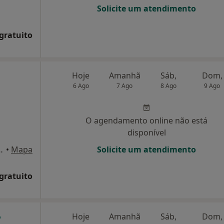
Solicite um atendimento
 gratuito
Hoje
Amanhã
Sáb,
Dom,
6 Ago
7 Ago
8 Ago
9 Ago
O agendamento online não está
disponível
to, Lt. 48, R/C Esquerdo, Viseu
•
Mapa
Solicite um atendimento
 gratuito
Hoje
Amanhã
Sáb,
Dom,