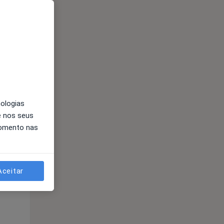
nologias
Segunda-feira
Ter,
Qua
e nos seus
10 Ago
11 Ago
12 Ago
momento nas
Aceitar