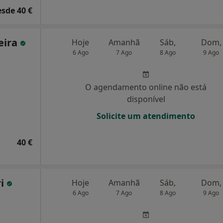
esde 40 €
eira
Hoje
Amanhã
Sáb,
Dom,
6 Ago
7 Ago
8 Ago
9 Ago
O agendamento online não está
disponível
Solicite um atendimento
40 €
ri
Hoje
Amanhã
Sáb,
Dom,
6 Ago
7 Ago
8 Ago
9 Ago