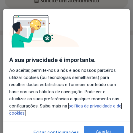
Solicite um atendimento
Experiência
Preços
Consultórios
Opiniões
Experiência
Especialista em Neurologia e Cuidados Neurocríticos,
A sua privacidade é importante.
é ainda formado em Psiquiatria e Psicologia, tendo
experiência na execução de terapias como a
Ao aceitar, permite-nos a nós e aos nossos parceiros
Estimulação Magnética Transcraniana, Estimulação
utilizar cookies (ou tecnologias semelhantes) para
Elétrica Transcraniana e Neurofeedback.
recolher dados estatísticos e fornecer conteúdo com
base nos seus hábitos de navegação. Pode ver e
Faz uso de uma medicina preventiva e integrada, com
atualizar as suas preferências a qualquer momento nas
Sobre mim
foco na pessoa e não na doença, que utiliza diferentes
mais
configurações. Saiba mais na
política de privacidade e de
abordagens que culminam na melhoria da qualidade
cookies.
Principais doenças tratadas
de vida.
Neuralgia
Transtornos de Enxaqueca
Transtornos Cognitivos
Transtornos da Cefaléia
Profundo conhecimento em áreas como a Medicina de
Aceitar
Editar configurações