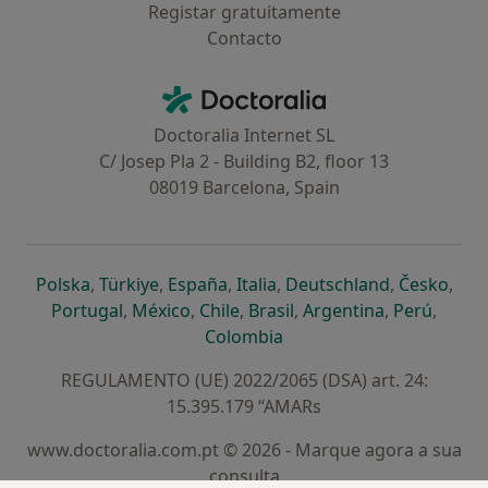
Registar gratuitamente
Contacto
Contacto
Doctoralia - Homepage
Doctoralia Internet SL
C/ Josep Pla 2 - Building B2, floor 13
08019 Barcelona, Spain
abre num novo separador
abre num novo separador
abre num novo separador
abre num novo separado
abre num n
abre
Polska
,
Türkiye
,
España
,
Italia
,
Deutschland
,
Česko
,
abre num novo separador
abre num novo separador
abre num novo separador
abre num novo separa
abre num no
abre n
Portugal
,
México
,
Chile
,
Brasil
,
Argentina
,
Perú
,
abre num novo separad
Colombia
REGULAMENTO (UE) 2022/2065 (DSA) art. 24:
15.395.179 “AMARs
www.doctoralia.com.pt © 2026 - Marque agora a sua
consulta