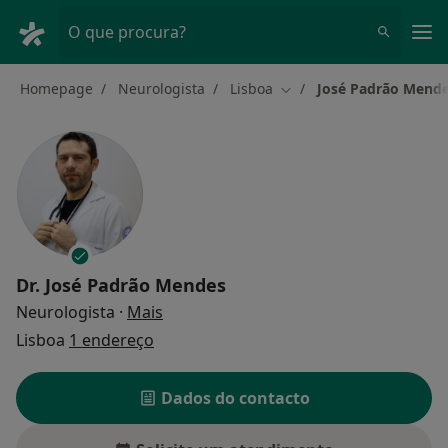
Men
O que procura?
Homepage
Neurologista
Lisboa
José Padrão Mend
Mudar de cidade
Dr.
José Padrão Mendes
sobre as especializações
Neurologista
·
Mais
Lisboa
1 endereço
Dados do contacto