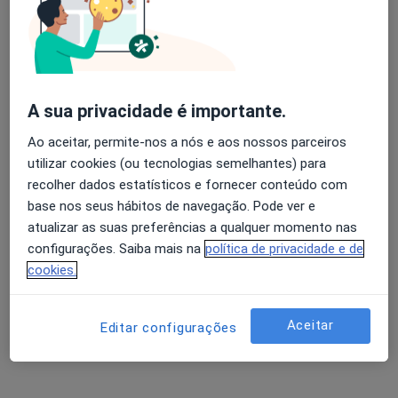
José Padrão Mendes
Avaliação dos usuários: 4,6 na Play Store e 4,2 na
Neurologista
Apple
Lisboa
A sua privacidade é importante.
Ao aceitar, permite-nos a nós e aos nossos parceiros
A Baldaque Faria
utilizar cookies (ou tecnologias semelhantes) para
recolher dados estatísticos e fornecer conteúdo com
Endocrinologista
base nos seus hábitos de navegação. Pode ver e
Porto
atualizar as suas preferências a qualquer momento nas
configurações. Saiba mais na
política de privacidade e de
Alice Levy
cookies.
Neurologista
Lisboa
Aceitar
Editar configurações
Alice Levy M Melancia