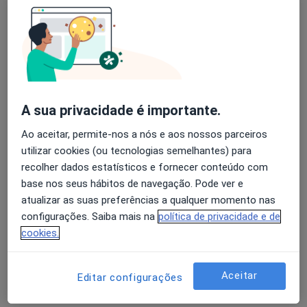
José Padrão Mendes
Avaliação dos usuários: 4,6 na Play Store e 4,2 na
Neurologista
Apple
Lisboa
A sua privacidade é importante.
Alice Levy
Ao aceitar, permite-nos a nós e aos nossos parceiros
Neurologista
utilizar cookies (ou tecnologias semelhantes) para
Lisboa
recolher dados estatísticos e fornecer conteúdo com
base nos seus hábitos de navegação. Pode ver e
atualizar as suas preferências a qualquer momento nas
Alice Levy M Melancia
configurações. Saiba mais na
política de privacidade e de
cookies.
Neurologista
Lisboa
Aceitar
Editar configurações
António Correia Martins Araújo