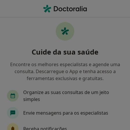
Men
O que procura?
Homepage
Doenças
Demência
Demência - Informação,
Cuide da sua saúde
especialistas, perguntas
frequentes
Encontre os melhores especialistas e agende uma
consulta. Descarregue o App e tenha acesso a
ferramentas exclusivas e gratuitas.
Organize as suas consultas de um jeito
Informação
Perguntas & Respostas
simples
Envie mensagens para os especialistas
Especialistas - demência
Receba notificações