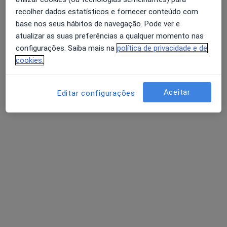
recolher dados estatísticos e fornecer conteúdo com
Psiquiatra
São João Da Madeira
base nos seus hábitos de navegação. Pode ver e
atualizar as suas preferências a qualquer momento nas
configurações. Saiba mais na
política de privacidade e de
Gui Santos
cookies.
Médico de família
Lisboa
Aceitar
Editar configurações
José Padrão Mendes
Neurologista
Lisboa
Perguntas sobre Demência
Os nossos peritos responderam a 4 perguntas