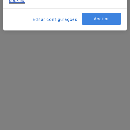
Gomes
cookies.
Neurocirurgião
Aceitar
Leça Da Palmeira
Editar configurações
Alfredo Calheiros
Neurocirurgião
Porto
Alice Levy
Neurologista
Lisboa
Perguntas sobre Doenças da medula espinal
Os nossos peritos responderam a 1 perguntas