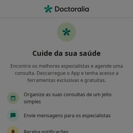
Men
O que procura?
Homepage
Doenças
Doenças Da Medula Espinal
Doenças da medula espinal -
Cuide da sua saúde
Informação, especialistas,
perguntas frequentes
Encontre os melhores especialistas e agende uma
consulta. Descarregue o App e tenha acesso a
ferramentas exclusivas e gratuitas.
Organize as suas consultas de um jeito
Informação
Perguntas & Respostas
simples
Envie mensagens para os especialistas
Especialistas - doenças da medula espinal
Receba notificações