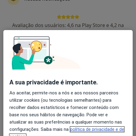
Joao Santiago
Avaliação dos usuários: 4,6 na Play Store e 4,2 na
Neurocirurgião
Apple
Figueira Da Foz
João Abreu Lima
Neurocirurgião
Ponte de Lima
A sua privacidade é importante.
José Padrão Mendes
Ao aceitar, permite-nos a nós e aos nossos parceiros
utilizar cookies (ou tecnologias semelhantes) para
Neurologista
recolher dados estatísticos e fornecer conteúdo com
Lisboa
base nos seus hábitos de navegação. Pode ver e
atualizar as suas preferências a qualquer momento nas
Adriano Óscar Martins Araújo
configurações. Saiba mais na
política de privacidade e de