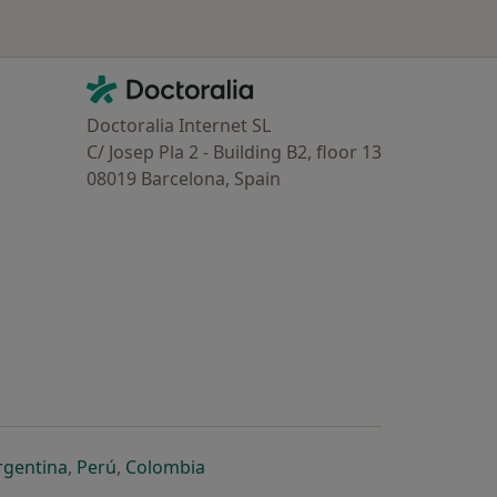
Contacto
Doctoralia - Homepage
Doctoralia Internet SL
C/ Josep Pla 2 - Building B2, floor 13
08019 Barcelona, Spain
dor
 separador
 novo separador
re num novo separador
abre num novo separador
abre num novo separador
abre num novo separador
rgentina
,
Perú
,
Colombia