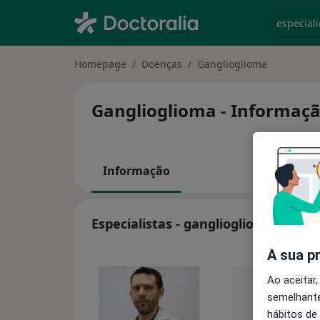
especiali
Homepage
Doenças
Ganglioglioma
Ganglioglioma - Informação
Informação
Especialistas - ganglioglioma
A sua p
Ao aceitar,
semelhante
hábitos de