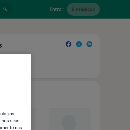
Entrar
É médico?
s
nologias
e nos seus
momento nas