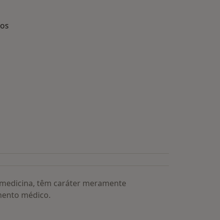
dos
s médicos mais procurados
a medicina, têm caráter meramente
mento médico.