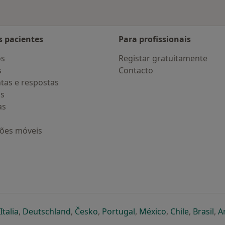
s pacientes
Para profissionais
os
Registar gratuitamente
s
Contacto
tas e respostas
os
as
ções móveis
eparador
 novo separador
bre num novo separador
abre num novo separador
abre num novo separador
abre num novo separador
abre num novo separa
abre num novo
abre num
ab
Italia
,
Deutschland
,
Česko
,
Portugal
,
México
,
Chile
,
Brasil
,
A