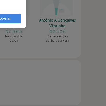
Aceitar
Alice Levy M
António A Gonçalves
Melancia
Vilarinho
Neurologista
Neurocirurgião
Lisboa
Senhora Da Hora