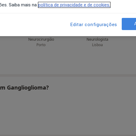
ões. Saiba mais na
política de privacidade e de cookies.
Editar configurações
r
Alfredo Calheiros
Alice Levy
o
Neurocirurgião
Neurologista
Porto
Lisboa
tam Ganglioglioma?