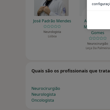
configuraç
José Padrão Mendes
Adriano Ósca
Martins Araúj
Neurologista
Gomes
Lisboa
Neurocirurgião
Leça Da Palmeira
Quais são os profissionais que tra
Neurocirurgião
Neurologista
Oncologista