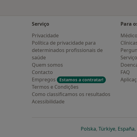
Serviço
Para o
Privacidade
Médic
Política de privacidade para
Clínica
determinados profissionais de
Pergun
saúde
Serviç
Quem somos
Doenc
Contacto
FAQ
Empregos
Aplica
Estamos a contratar!
Termos e Condições
Como classificamos os resultados
Acessibilidade
abre num novo s
abre num
a
Polska
,
Türkiye
,
España
,