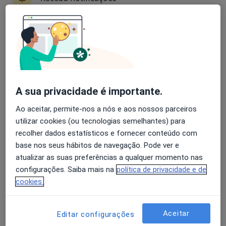
Especialistas - encefalite transmitida por
carrapatos
Avaliação dos usuários: 4,6 na Play Store e 4,2 na
Apple
José Padrão Mendes
Neurologista
Lisboa
A sua privacidade é importante.
Ao aceitar, permite-nos a nós e aos nossos parceiros
utilizar cookies (ou tecnologias semelhantes) para
Abel Rito
recolher dados estatísticos e fornecer conteúdo com
Clínico geral, Médico de família
base nos seus hábitos de navegação. Pode ver e
Aveiro
atualizar as suas preferências a qualquer momento nas
configurações. Saiba mais na
política de privacidade e de
cookies.
Abel Rua
Internista
Aceitar
Editar configurações
Braga