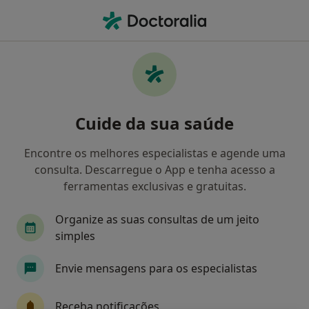
Men
O que procura?
Homepage
Doenças
Encefalite Transmitida Por Carrapatos
Encefalite transmitida por
Cuide da sua saúde
carrapatos - Informação,
Encontre os melhores especialistas e agende uma
especialistas, perguntas
consulta. Descarregue o App e tenha acesso a
frequentes
ferramentas exclusivas e gratuitas.
Organize as suas consultas de um jeito
simples
Informação
Envie mensagens para os especialistas
Receba notificações