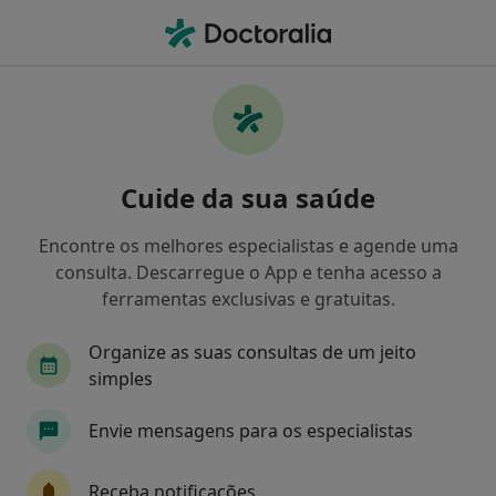
Men
O que procura?
Homepage
Doenças
Cordoma
Cordoma - Informação,
Cuide da sua saúde
especialistas, perguntas
frequentes
Encontre os melhores especialistas e agende uma
consulta. Descarregue o App e tenha acesso a
ferramentas exclusivas e gratuitas.
Organize as suas consultas de um jeito
Informação
Perguntas & Respostas
simples
Envie mensagens para os especialistas
Especialistas - cordoma
Receba notificações