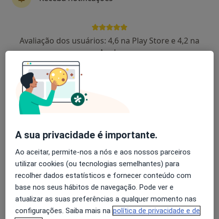
Joao Santiago
Avaliação dos usuários: 4,6 na Play Store e 4,2 na
Neurocirurgião
Apple
Figueira Da Foz
João Abreu Lima
Neurocirurgião
Ponte de Lima
A sua privacidade é importante.
José Padrão Mendes
Ao aceitar, permite-nos a nós e aos nossos parceiros
utilizar cookies (ou tecnologias semelhantes) para
Neurologista
recolher dados estatísticos e fornecer conteúdo com
Lisboa
base nos seus hábitos de navegação. Pode ver e
atualizar as suas preferências a qualquer momento nas
Adriano Óscar Martins Araújo
configurações. Saiba mais na
política de privacidade e de