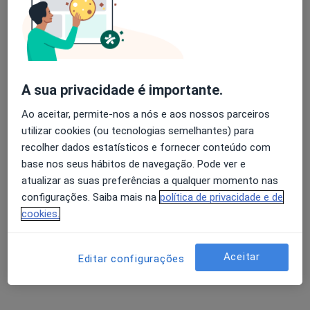
José Padrão Mendes
Avaliação dos usuários: 4,6 na Play Store e 4,2 na
Neurologista
Apple
Lisboa
A sua privacidade é importante.
Ao aceitar, permite-nos a nós e aos nossos parceiros
Adriano Óscar Martins Araújo
utilizar cookies (ou tecnologias semelhantes) para
Gomes
recolher dados estatísticos e fornecer conteúdo com
base nos seus hábitos de navegação. Pode ver e
Neurocirurgião
Leça Da Palmeira
atualizar as suas preferências a qualquer momento nas
configurações. Saiba mais na
política de privacidade e de
Alberto Costa Lobo
cookies.
Cirurgião geral, Cirurgião vascular
Paços de Ferreira
Aceitar
Editar configurações
Alberto Costa Lobo