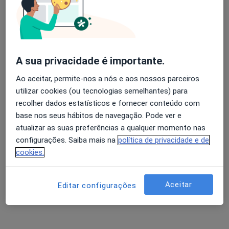
Mostrar perfil
A sua privacidade é importante.
Ao aceitar, permite-nos a nós e aos nossos parceiros
utilizar cookies (ou tecnologias semelhantes) para
recolher dados estatísticos e fornecer conteúdo com
base nos seus hábitos de navegação. Pode ver e
atualizar as suas preferências a qualquer momento nas
United Medical Clinic Lisbon (UMC Lisbon)
configurações. Saiba mais na
política de privacidade e de
cookies.
Neurologista, Especialista em análises clínicas,
·
Mais
Anátomopatologista
Aceitar
Editar configurações
Avenida Defensores de Chaves 73B, Lisboa
•
Mapa
United Medical Clinic Lisbon (UMC Lisbon)
Nenhum profissional neste centro médico tem consultas disponíveis