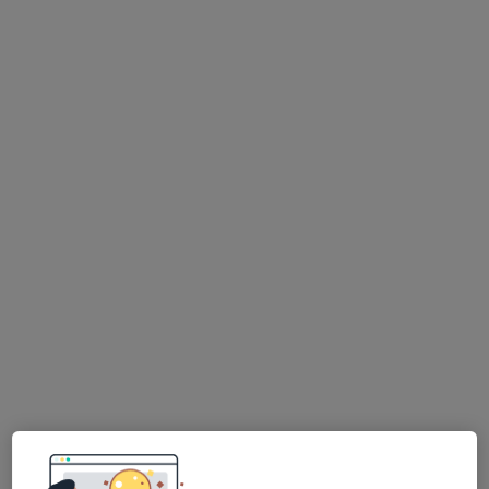
R Manuel Maria Viana, Lisboa
•
Mapa
Clínica Cuf Belém
Esse especialista não oferece agendamento online para esse endereço.
Solicite um atendimento
Feel Good Clinic - Avenida de Berna
Neurologista, Psicólogo, Psiquiatra
Avenida de Berna 30, Lisboa
•
Mapa
Feel Good Clinic - Avenida de Berna
Nenhum profissional neste centro médico tem consultas disponíveis