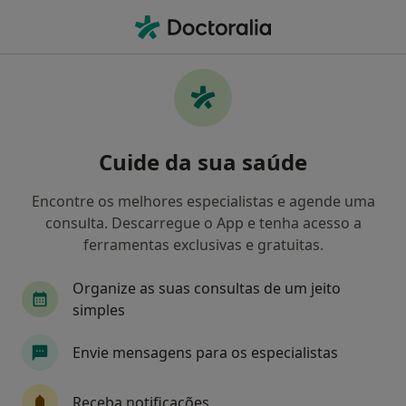
Men
Neurologista • Lisboa, Lisboa
Filters
Mapa
Neurologistas em Lisboa
Cuide da sua saúde
Como classificamos os resultados
Encontre os melhores especialistas e agende uma
consulta. Descarregue o App e tenha acesso a
ferramentas exclusivas e gratuitas.
Organize as suas consultas de um jeito
simples
Envie mensagens para os especialistas
Dr. João Pedro Peres
Neurologista
Receba notificações