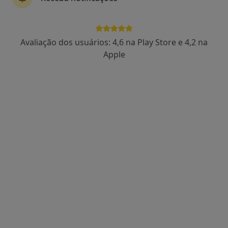
6 opiniões
Avenida de Berna n 30 5a, Lisboa
•
Mapa
Feel Good Clinic
Avaliação dos usuários: 4,6 na Play Store e 4,2 na
Esse especialista não oferece agendamento online para esse endereço.
Apple
Solicite um atendimento
Dr. Henrique Miguel Delgado
Neurologista
3 opiniões