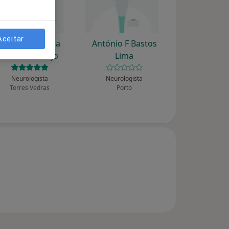
Aceitar
António Correia
António F Bastos
Martins Araújo
Lima
Neurologista
Neurologista
Torres Vedras
Porto