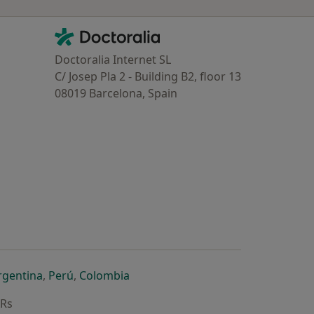
Contacto
Doctoralia - Homepage
Doctoralia Internet SL
C/ Josep Pla 2 - Building B2, floor 13
08019 Barcelona, Spain
dor
 separador
 novo separador
re num novo separador
abre num novo separador
abre num novo separador
abre num novo separador
rgentina
,
Perú
,
Colombia
ARs