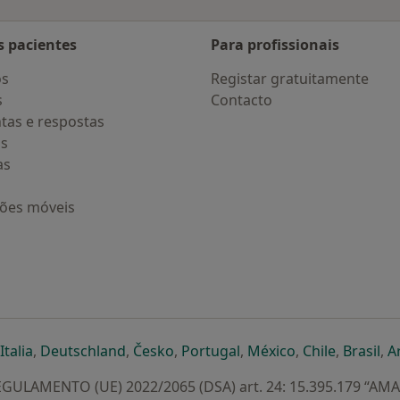
s pacientes
Para profissionais
os
Registar gratuitamente
s
Contacto
tas e respostas
os
as
ções móveis
eparador
 novo separador
bre num novo separador
abre num novo separador
abre num novo separador
abre num novo separador
abre num novo separa
abre num novo
abre num
ab
Italia
,
Deutschland
,
Česko
,
Portugal
,
México
,
Chile
,
Brasil
,
A
GULAMENTO (UE) 2022/2065 (DSA) art. 24: 15.395.179 “AM