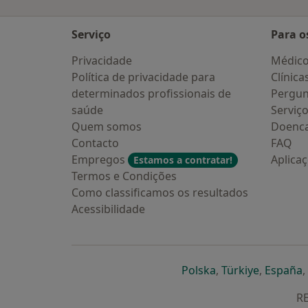
Serviço
Para o
Privacidade
Médic
Política de privacidade para
Clínica
determinados profissionais de
Pergun
saúde
Serviç
Quem somos
Doenc
Contacto
FAQ
Empregos
Aplica
Estamos a contratar!
Termos e Condições
Como classificamos os resultados
Acessibilidade
abre num novo s
abre num
a
Polska
,
Türkiye
,
España
,
RE