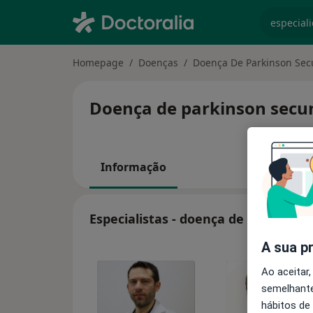
especiali
Homepage
Doenças
Doença De Parkinson Sec
Doença de parkinson secun
Informação
Especialistas - doença de parkinson
A sua p
Ao aceitar,
semelhante
hábitos de