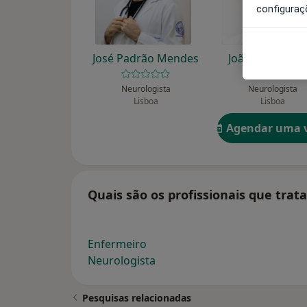
configuraç
José Padrão Mendes
João Pedro Per
Neurologista
Neurologista
Lisboa
Lisboa
Agendar uma v
Quais são os profissionais que tra
Enfermeiro
Neurologista
Pesquisas relacionadas