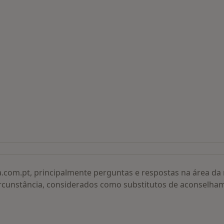
 procurados
a.com.pt, principalmente perguntas e respostas na área d
rcunstância, considerados como substitutos de aconselha