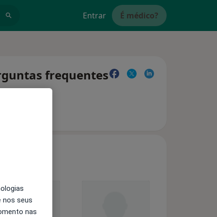
Entrar
É médico?
erguntas frequentes
nologias
e nos seus
momento nas