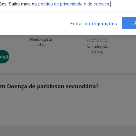
ões. Saiba mais na
política de privacidade e de cookies.
Editar configurações
es
Alice Levy
Alice Levy M
Melancia
Neurologista
Lisboa
Neurologista
Lisboa
isita
tam Doença de parkinson secundária?