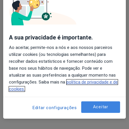
José Padrão Mendes
Avaliação dos usuários: 4,6 na Play Store e 4,2 na
Neurologista
Apple
Lisboa
A sua privacidade é importante.
Ao aceitar, permite-nos a nós e aos nossos parceiros
Adriano Óscar Martins Araújo
utilizar cookies (ou tecnologias semelhantes) para
Gomes
recolher dados estatísticos e fornecer conteúdo com
base nos seus hábitos de navegação. Pode ver e
Neurocirurgião
Leça Da Palmeira
atualizar as suas preferências a qualquer momento nas
configurações. Saiba mais na
política de privacidade e de
Alberto Costa Lobo
cookies.
Cirurgião geral, Cirurgião vascular
Paços de Ferreira
Aceitar
Editar configurações
Alberto Costa Lobo