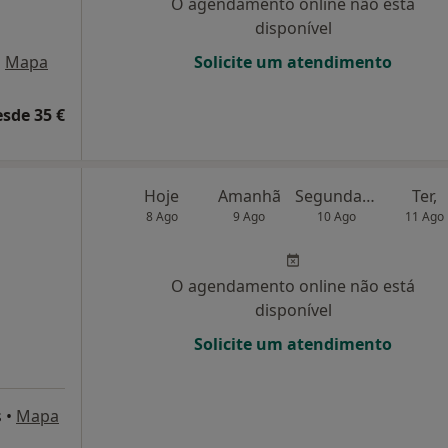
O agendamento online não está
disponível
•
Mapa
Solicite um atendimento
esde 35 €
Hoje
Amanhã
Segunda-feira
Ter,
8 Ago
9 Ago
10 Ago
11 Ago
O agendamento online não está
disponível
Solicite um atendimento
s
•
Mapa