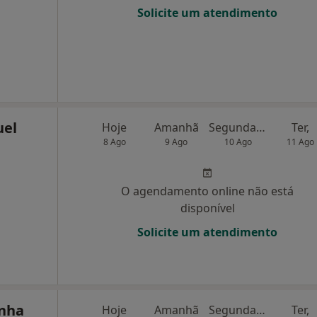
Solicite um atendimento
uel
Hoje
Amanhã
Segunda-feira
Ter,
8 Ago
9 Ago
10 Ago
11 Ago
O agendamento online não está
disponível
Solicite um atendimento
inha
Hoje
Amanhã
Segunda-feira
Ter,