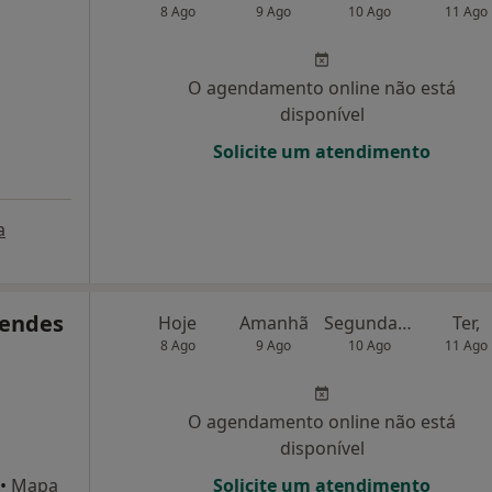
8 Ago
9 Ago
10 Ago
11 Ago
O agendamento online não está
disponível
Solicite um atendimento
a
Mendes
Hoje
Amanhã
Segunda-feira
Ter,
8 Ago
9 Ago
10 Ago
11 Ago
O agendamento online não está
disponível
•
Mapa
Solicite um atendimento