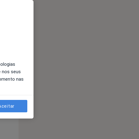
nologias
e nos seus
momento nas
Qua
Qui,
Sex,
12 Ago
13 Ago
14 Ago
Aceitar