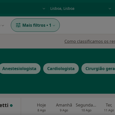
dade, doença ou nome
p. ex. Lisboa
e
Mais filtros
•
1
Como classificamos os re
Anestesiologista
Cardiologista
Cirurgião gera
etti
Hoje
Amanhã
Segunda-feira
Ter,
8 Ago
9 Ago
10 Ago
11 Ago