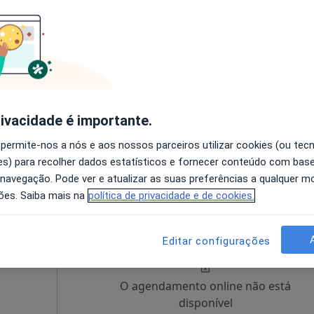
O agendamento online não está
disponível
Solicite um atendimento
rivacidade é importante.
 permite-nos a nós e aos nossos parceiros utilizar cookies (ou tec
s) para recolher dados estatísticos e fornecer conteúdo com bas
 navegação. Pode ver e atualizar as suas preferências a qualquer 
ões. Saiba mais na
política de privacidade e de cookies.
res
Hoje
Amanhã
Segunda-feira
Ter,
8 Ago
9 Ago
10 Ago
11 Ago
Editar configurações
O agendamento online não está
disponível