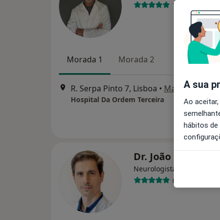
126 opiniões
Morada 1
Morada 2
A sua p
R. Serpa Pinto 7, Lisboa
•
Mapa
Hospital Da Ordem Terceira
Ao aceitar,
semelhante
hábitos de
configuraç
Dr. João Pedro Pe
Neurologista
6 opiniões