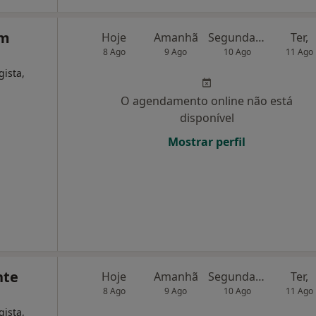
em
Hoje
Amanhã
Segunda-feira
Ter,
8 Ago
9 Ago
10 Ago
11 Ago
gista,
O agendamento online não está
disponível
Mostrar perfil
nte
Hoje
Amanhã
Segunda-feira
Ter,
8 Ago
9 Ago
10 Ago
11 Ago
gista,