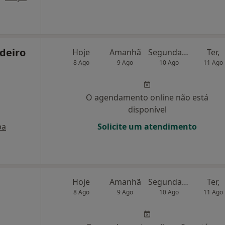
deiro
Hoje
Amanhã
Segunda-feira
Ter,
8 Ago
9 Ago
10 Ago
11 Ago
O agendamento online não está
disponível
pa
Solicite um atendimento
Hoje
Amanhã
Segunda-feira
Ter,
8 Ago
9 Ago
10 Ago
11 Ago