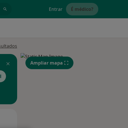
Entrar
É médico?
sultados
Ampliar mapa
l
Qua
Qui,
Sex,
12 Ago
13 Ago
14 Ago