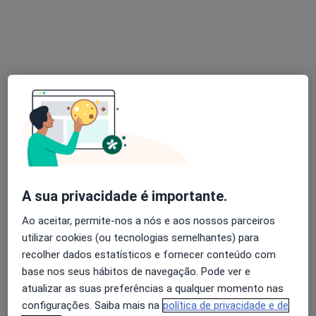
Prof. Carlos Filipe
Psiquiatra, Neurofisiologista
6 opiniões
Avenida da Liberdade, 129 - 4º A, Lisboa
•
Mapa
Clínica MTV
Primeira consulta Psiquiatria
100 €
Esse especialista não oferece agendamento online para esse endereço.
Solicite um atendimento
A sua privacidade é importante.
Ao aceitar, permite-nos a nós e aos nossos parceiros
utilizar cookies (ou tecnologias semelhantes) para
recolher dados estatísticos e fornecer conteúdo com
base nos seus hábitos de navegação. Pode ver e
atualizar as suas preferências a qualquer momento nas
configurações. Saiba mais na
política de privacidade e de