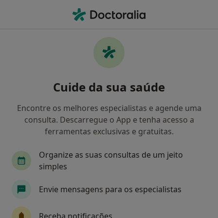
Men
Transtornos Do Sono • Lisboa, Lisboa
Filters
• 1
Mapa
Transtornos do Sono, Lisboa
Cuide da sua saúde
Como classificamos os resultados
Encontre os melhores especialistas e agende uma
consulta. Descarregue o App e tenha acesso a
Qual é a especialização que procura?
ferramentas exclusivas e gratuitas.
Psiquiatra
Neurologista
Otorrinolaringol
Organize as suas consultas de um jeito
simples
Envie mensagens para os especialistas
Receba notificações