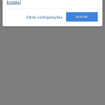
cookies.
Dr. Ricardo Duque
Psiquiatra
Aceitar
Editar configurações
1 opinião
Av. João XXI, 51, R/C Dto, Lisboa
•
Mapa
Consultório
Primeira consulta Psiquiatria
80 €
Esse especialista não oferece agendamento online para esse endereço.
Solicite um atendimento