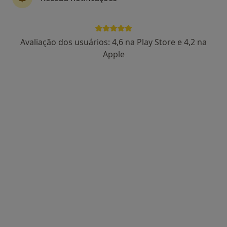
Dr. Pedro Oliveira
Avaliação dos usuários: 4,6 na Play Store e 4,2 na
Psiquiatra
Apple
238 opiniões
Lisboa
•
Mapa
Pedro Oliveira - Consulta Online de Psiquiatria
Consulta online
90 €
Esse especialista não oferece agendamento online para esse endereço.
Solicite um atendimento