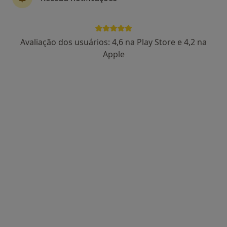
Dr. Pedro Oliveira
Avaliação dos usuários: 4,6 na Play Store e 4,2 na
Psiquiatra
Apple
238 opiniões
Lisboa
•
Mapa
Pedro Oliveira - Consulta Online de Psiquiatria
Consulta online
90 €
Esse especialista não oferece agendamento online para esse endereço.
Solicite um atendimento