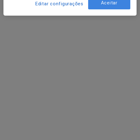
Aceitar
Editar configurações
Prof. Lucas Manarte
Psiquiatra
8 opiniões
Avenida Almirante Reis 247. 2º esqº, junto ao Areeiro. telefone: 217959168., Lisboa
•
Mapa
Consultório privado
Esse especialista não oferece agendamento online para esse endereço.
Solicite um atendimento
Dr. Henrique Miguel Delgado