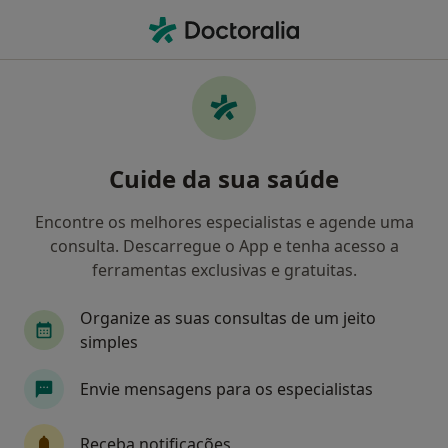
Men
Demência • Lisboa, Lisboa
Filters
• 1
Mapa
Demência, Lisboa
Cuide da sua saúde
Como classificamos os resultados
Encontre os melhores especialistas e agende uma
consulta. Descarregue o App e tenha acesso a
Qual é a especialização que procura?
ferramentas exclusivas e gratuitas.
Psiquiatra
Neurologista
Psicólogo
Ca
Organize as suas consultas de um jeito
simples
Envie mensagens para os especialistas
Receba notificações