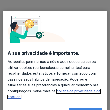
Dr. Marcelo Feio
Psiquiatra
12 opiniões
Rua António Enes 25, 2 andar, Lisboa
•
Mapa
Consulta privada
Primeira consulta Psiquiatria
100 €
Esse especialista não oferece agendamento online para esse endereço.
A sua privacidade é importante.
Solicite um atendimento
Ao aceitar, permite-nos a nós e aos nossos parceiros
utilizar cookies (ou tecnologias semelhantes) para
recolher dados estatísticos e fornecer conteúdo com
base nos seus hábitos de navegação. Pode ver e
atualizar as suas preferências a qualquer momento nas
configurações. Saiba mais na
política de privacidade e de
cookies.