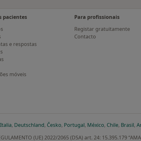
s pacientes
Para profissionais
os
Registar gratuitamente
s
Contacto
tas e respostas
os
as
ções móveis
eparador
 novo separador
bre num novo separador
abre num novo separador
abre num novo separador
abre num novo separador
abre num novo separa
abre num novo
abre num
ab
Italia
,
Deutschland
,
Česko
,
Portugal
,
México
,
Chile
,
Brasil
,
A
GULAMENTO (UE) 2022/2065 (DSA) art. 24: 15.395.179 “AM