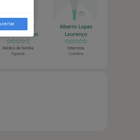
Aceitar
Agostinho A C
Alberto Lopes
Carvalheira Lobo
Lourenço
Médico de família
Internista
Águeda
Coimbra