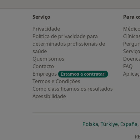
Serviço
Para o
Privacidade
Médic
Política de privacidade para
Clínica
determinados profissionais de
Pergun
saúde
Serviç
Quem somos
Doenc
Contacto
FAQ
Empregos
Aplica
Estamos a contratar!
Termos e Condições
Como classificamos os resultados
Acessibilidade
abre num novo s
abre num
a
Polska
,
Türkiye
,
España
,
RE