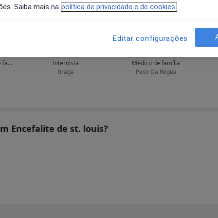
ões. Saiba mais na
política de privacidade e de cookies.
Editar configurações
Abel Rua
Abílio C Costa Araújo
Clínico geral, Médico de família
Internista
Médico de família
Braga
Peso Da Régua
m Encefalite de st. louis?