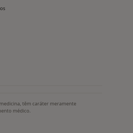
dos
s médicos mais procurados
a medicina, têm caráter meramente
mento médico.