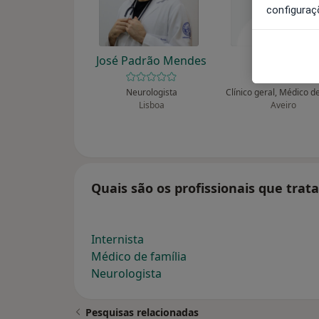
configuraç
José Padrão Mendes
Abel Rito
Neurologista
Lisboa
Aveiro
Quais são os profissionais que trata
Internista
Médico de família
Neurologista
Pesquisas relacionadas