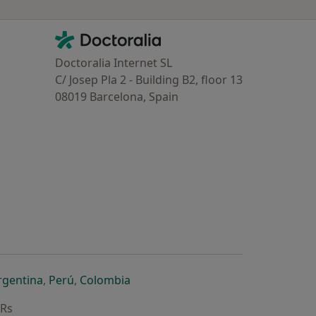
Contacto
Doctoralia - Homepage
Doctoralia Internet SL
C/ Josep Pla 2 - Building B2, floor 13
08019 Barcelona, Spain
dor
 separador
 novo separador
re num novo separador
abre num novo separador
abre num novo separador
abre num novo separador
rgentina
,
Perú
,
Colombia
ARs