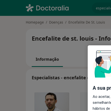
especiali
Homepage
Doenças
Encefalite De St. Louis
Encefalite de st. louis - I
Informação
Especialistas - encefalite de st. louis
A sua p
Ao aceitar,
semelhante
hábitos de