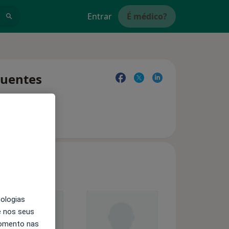
Entrar
É médico?
equentes
nologias
e nos seus
momento nas