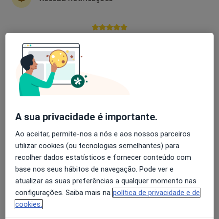
José Padrão Mendes
Avaliação dos usuários: 4,6 na Play Store e 4,2 na
Neurologista
Apple
Lisboa
Alice Levy
Neurologista
Lisboa
A sua privacidade é importante.
Ao aceitar, permite-nos a nós e aos nossos parceiros
Alice Levy M Melancia
utilizar cookies (ou tecnologias semelhantes) para
recolher dados estatísticos e fornecer conteúdo com
Neurologista
base nos seus hábitos de navegação. Pode ver e
Lisboa
atualizar as suas preferências a qualquer momento nas
configurações. Saiba mais na
política de privacidade e de
cookies.
Américo Dias Farinha