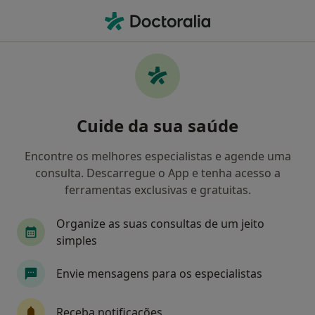
Men
O que procura?
Homepage
Doenças
Ataxia Cerebelar
Ataxia cerebelar - Informação,
Cuide da sua saúde
especialistas, perguntas
frequentes
Encontre os melhores especialistas e agende uma
consulta. Descarregue o App e tenha acesso a
ferramentas exclusivas e gratuitas.
Organize as suas consultas de um jeito
Informação
Perguntas & Respostas
simples
Envie mensagens para os especialistas
Especialistas - ataxia cerebelar
Receba notificações