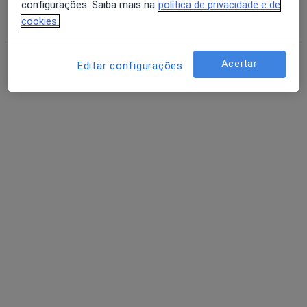
configurações. Saiba mais na
política de privacidade e de
Neurologista
cookies.
Lisboa
Aceitar
Editar configurações
Américo Dias Farinha
Fisioterapeuta
Oeiras
Ana P M Gomes Bastos
Fisioterapeuta
Portimão
Perguntas sobre Distrofias musculares
Os nossos peritos responderam a 2 perguntas