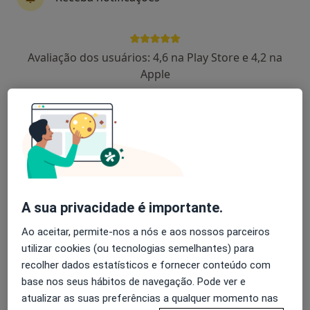
Rui Gomes
Avaliação dos usuários: 4,6 na Play Store e 4,2 na
Fisioterapeuta
Apple
Monte Da Caparica
José Padrão Mendes
Neurologista
Lisboa
A sua privacidade é importante.
Alice Levy
Ao aceitar, permite-nos a nós e aos nossos parceiros
Neurologista
utilizar cookies (ou tecnologias semelhantes) para
Lisboa
recolher dados estatísticos e fornecer conteúdo com
base nos seus hábitos de navegação. Pode ver e
Alice Levy M Melancia
atualizar as suas preferências a qualquer momento nas