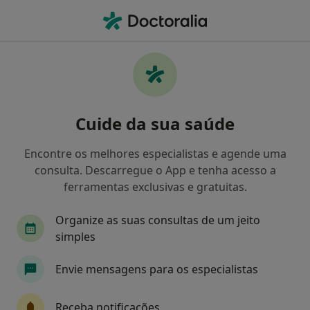
Men
O que procura?
Homepage
Doenças
Distrofias Musculares
Distrofias musculares -
Cuide da sua saúde
Informação, especialistas,
perguntas frequentes
Encontre os melhores especialistas e agende uma
consulta. Descarregue o App e tenha acesso a
ferramentas exclusivas e gratuitas.
Organize as suas consultas de um jeito
Informação
Perguntas & Respostas
simples
Envie mensagens para os especialistas
Especialistas - distrofias musculares
Receba notificações