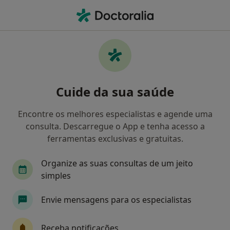
Men
Neurologista • Torres Vedras, Lisboa
Filters
Mapa
Neurologistas em Torres Vedras
Cuide da sua saúde
Como classificamos os resultados
Encontre os melhores especialistas e agende uma
consulta. Descarregue o App e tenha acesso a
ferramentas exclusivas e gratuitas.
Organize as suas consultas de um jeito
simples
Envie mensagens para os especialistas
Dra. Ana Castro Caldas
Neurologista
Receba notificações