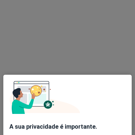
Clínica Cuf Torres Vedras
Esse especialista não oferece agendamento online para esse endereço.
Solicite um atendimento
João Magalhães Coimbra
Neurologista
Morada 1
Morada 2
A sua privacidade é importante.
R Veríssimo Duarte 40, Bombarral
•
Mapa