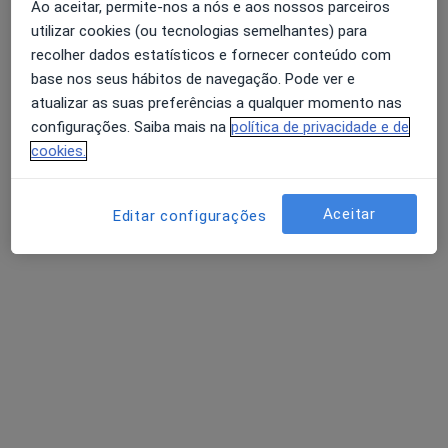
Ao aceitar, permite-nos a nós e aos nossos parceiros
Clínica de Reabilitação Do Bombarral
utilizar cookies (ou tecnologias semelhantes) para
Esse especialista não oferece agendamento online para esse endereço.
recolher dados estatísticos e fornecer conteúdo com
base nos seus hábitos de navegação. Pode ver e
Solicite um atendimento
atualizar as suas preferências a qualquer momento nas
configurações. Saiba mais na
política de privacidade e de
cookies.
Especialistas disponíveis
Estes especialistas encontram-se fora de Torres
Aceitar
Editar configurações
Vedras, Lisboa, em áreas próximas à sua busca.
Dr. João Pedro Peres