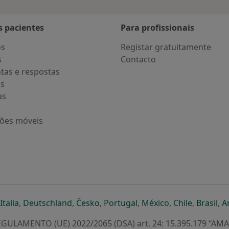
s pacientes
Para profissionais
os
Registar gratuitamente
s
Contacto
tas e respostas
os
as
ções móveis
eparador
 novo separador
bre num novo separador
abre num novo separador
abre num novo separador
abre num novo separador
abre num novo separa
abre num novo
abre num
ab
Italia
,
Deutschland
,
Česko
,
Portugal
,
México
,
Chile
,
Brasil
,
A
GULAMENTO (UE) 2022/2065 (DSA) art. 24: 15.395.179 “AM