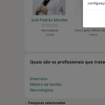
configuraç
José Padrão Mendes
Abel Rito
Neurologista
Lisboa
Aveiro
Quais são os profissionais que trat
Internista
Médico de família
Neurologista
Pesquisas relacionadas