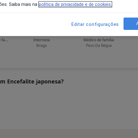
ões. Saiba mais na
política de privacidade e de cookies.
Editar configurações
Abel Rua
Abílio C Costa Araújo
Clínico geral, Médico de família
Internista
Médico de família
Braga
Peso Da Régua
am Encefalite japonesa?