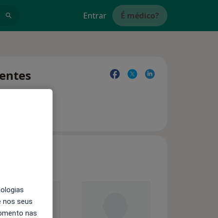
Entrar
É médico?
uentes
nologias
e nos seus
momento nas