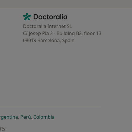
Contacto
Doctoralia - Homepage
Doctoralia Internet SL
C/ Josep Pla 2 - Building B2, floor 13
08019 Barcelona, Spain
dor
 separador
 novo separador
re num novo separador
abre num novo separador
abre num novo separador
abre num novo separador
rgentina
,
Perú
,
Colombia
ARs