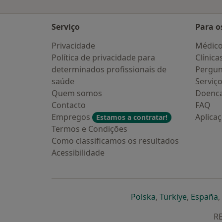
Serviço
Para o
Privacidade
Médic
Política de privacidade para
Clínica
determinados profissionais de
Pergun
saúde
Serviç
Quem somos
Doenc
Contacto
FAQ
Empregos
Aplica
Estamos a contratar!
Termos e Condições
Como classificamos os resultados
Acessibilidade
abre num novo s
abre num
a
Polska
,
Türkiye
,
España
,
RE