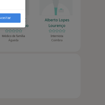
Aceitar
Agostinho A C
Alberto Lopes
Carvalheira Lobo
Lourenço
Médico de família
Internista
Águeda
Coimbra