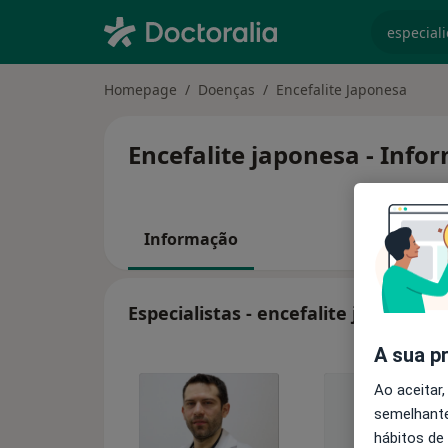
especiali
Homepage
Doenças
Encefalite Japonesa
Encefalite japonesa - Info
Informação
Especialistas - encefalite japonesa
A sua p
Ao aceitar,
semelhante
hábitos de