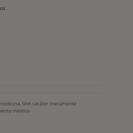
dos
s médicos mais procurados
a medicina, têm caráter meramente
mento médico.